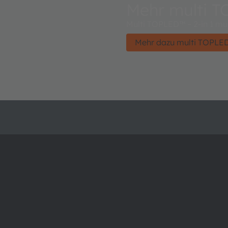
Mehr multi 
Multi TOPLED™ – 2-in 1 mul
Mehr dazu multi TOPLE
Über ams OSRAM
Support