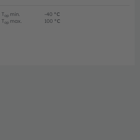
T
min.
-40
°C
op
T
max.
100
°C
op