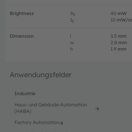
Brightness
Φ
40
mW
E
I
10
mW/s
E
Dimension
l
3.5
mm
w
2.8
mm
h
1.9
mm
Anwendungsfelder
Industrie
Haus- und Gebäude-Automation
(HABA)
Factory Automation