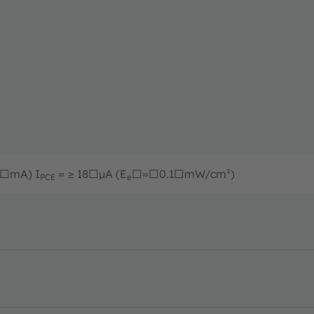
□mA) I
= ≥ 18□µA (E
□=□0.1□mW/cm²)
PCE
e