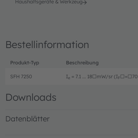
Haushaltsgeräte & Werkzeug
Bestellinformation
Produkt-Typ
Beschreibung
SFH 7250
I
= 7.1 ... 18□mW/sr (I
□=□70
e
F
Downloads
Datenblätter
SFH 7250 · Datasheet · PDF · en_US