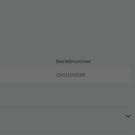
Bestellnummer
Q65111A3188
volle 