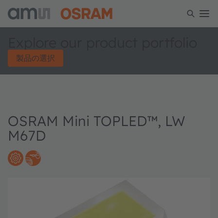
Explore our product portfolio
製品の選択
OSRAM Mini TOPLED™, LW
M67D