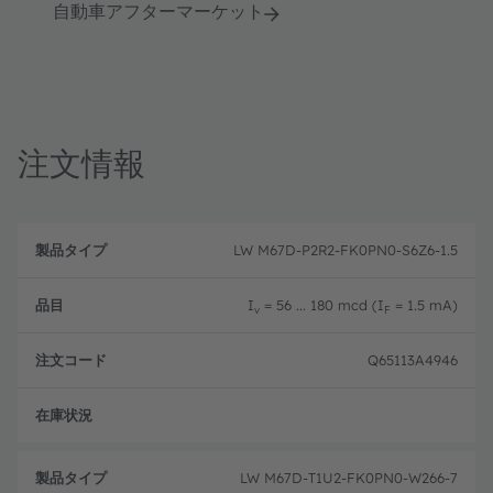
自動車アフターマーケット
注文情報
製
注
品
文
LW M67D-P2R2-FK0PN0-S6Z6-1.5
品
タ
コ
目
イ
ー
プ
ド
I
= 56 ... 180 mcd (I
= 1.5 mA)
v
F
Q65113A4946
フル
LW M67D-T1U2-FK0PN0-W266-7