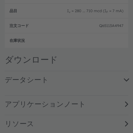
I
= 280 ... 710 mcd (I
= 7 mA)
v
F
Q65113A4947
フル
ダウンロード
データシート
LW M67D · Datasheet · PDF · en_US
LW M67D specified at 7mA · Datasheet · PDF · en_US
アプリケーションノート
リソース