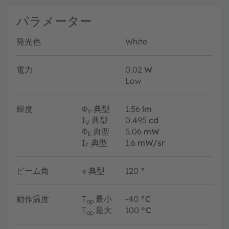
パラメーター
発光色
White
電力
0.02
W
Low
輝度
Φ
典型
1.56
lm
V
I
典型
0.495
cd
V
Φ
典型
5.06
mW
E
I
典型
1.6
mW/sr
E
ビーム角
∢
典型
120
°
動作温度
T
最小
-40
°C
op
T
最大
100
°C
op