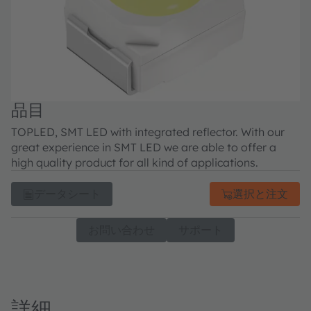
品目
TOPLED, SMT LED with integrated reflector. With our
great experience in SMT LED we are able to offer a
high quality product for all kind of applications.
データシート
選択と注文
お問い合わせ
サポート
詳細