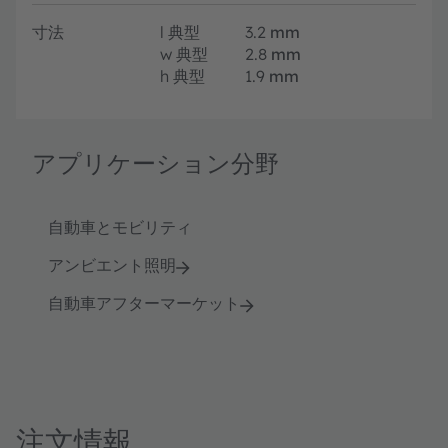
寸法
l
典型
3.2
mm
w
典型
2.8
mm
h
典型
1.9
mm
アプリケーション分野
自動車とモビリティ
アンビエント照明
自動車アフターマーケット
注文情報