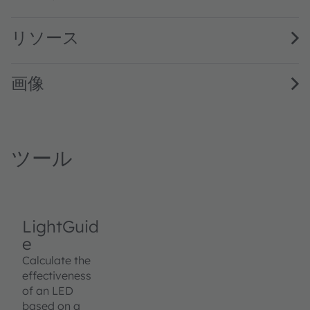
リソース
画像
ツール
LightGuid
e
Calculate the
effectiveness
of an LED
based on a