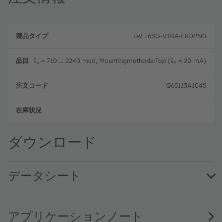
製
注
品
文
LW T6SG-V1BA-FK0PN0
品
タ
コ
目
イ
ー
プ
ド
I
= 710 ... 2240 mcd, Mountingmethode:Top (I
= 20 mA)
v
F
Q65113A1045
フル
ダウンロード
データシート
LW T6SG binning FK0PN0 · Datasheet · PDF · en_US
アプリケーションノート