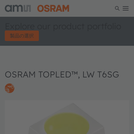
Explore our product portfolio
製品の選択
OSRAM TOPLED™, LW T6SG