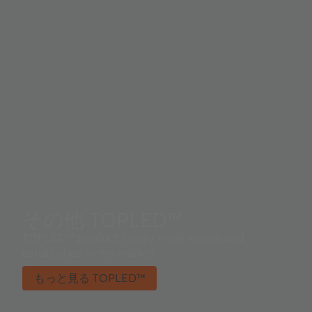
その他 TOPLED™
TOPLED™ product family - well known and
established in the market.
もっと見る TOPLED™