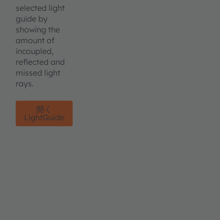
selected light
guide by
showing the
amount of
incoupled,
reflected and
missed light
rays.
開く
LightGuide