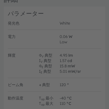
パラメーター
発光色
White
電力
0.06
W
Low
輝度
Φ
典型
4.95
lm
V
I
典型
1.57
cd
V
Φ
典型
15.8
mW
E
I
典型
5.01
mW/sr
E
ビーム角
∢
典型
120
°
動作温度
T
最小
-40
°C
op
T
最大
110
°C
op