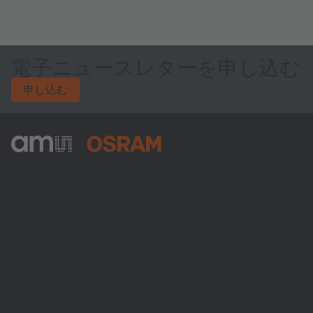
電子ニュースレターを申し込む
申し込む
ams-OSRAM AG
Tobelbader Straße 30
8141 Premstaetten
Austria
電話:
+43 3136 500-0
ams OSRAMについて