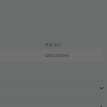
주문 코드
Q65113A1045
완전 가