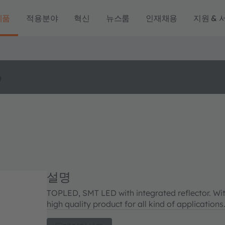
제품
적용분야
혁신
뉴스룸
인재채용
지원 & 
o
설명
TOPLED, SMT LED with integrated reflector. Wit
high quality product for all kind of applications