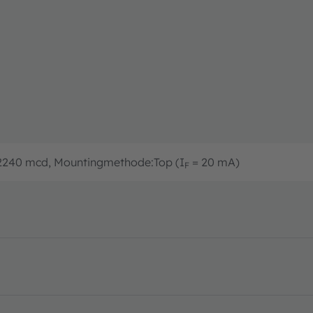
. 2240 mcd, Mountingmethode:Top (I
= 20 mA)
F