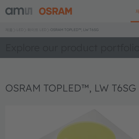
제품
LED
화이트 LED
OSRAM TOPLED™, LW T6SG
Explore our product portfoli
OSRAM TOPLED™, LW T6SG