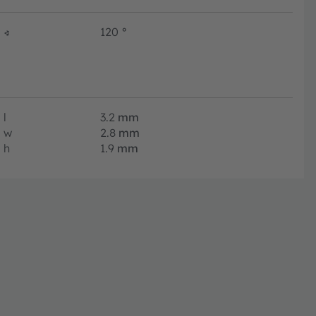
∢
120
°
l
3.2
mm
w
2.8
mm
h
1.9
mm