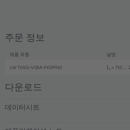
주문 정보
제품 유형
설명
LW T6SG-V1BA-FK0PN0
I
= 710 ..
v
다운로드
데이터시트
LW T6SG binning FK0PN0 · Datasheet · PDF · en_US