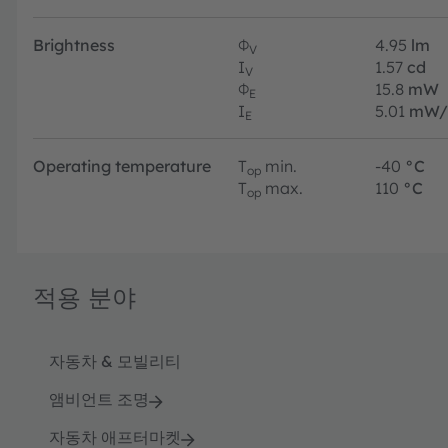
Brightness
Φ
4.95
lm
V
I
1.57
cd
V
Φ
15.8
mW
E
I
5.01
mW/
E
Operating temperature
T
min.
-40
°C
op
T
max.
110
°C
op
적용 분야
자동차 & 모빌리티
앰비언트 조명
자동차 애프터마켓