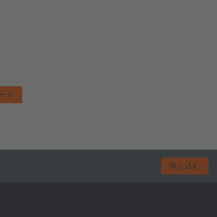
トダイオード
 OSRAMの持つ先進システム設計のノウハウに依存して
ード
申し込む