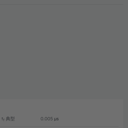
t
典型
0.005
µs
f