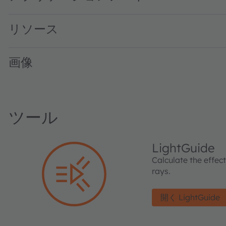
リソース
画像
ツール
LightGuide
Calculate the effec
rays.
開く LightGuide