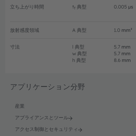
立ち上がり時間
t
典型
0.005
µs
f
放射感度領域
A
典型
1.0
mm²
寸法
l
典型
5.7
mm
w
典型
5.7
mm
h
典型
8.6
mm
アプリケーション分野
産業
アプライアンスとツール
アクセス制御とセキュリティ