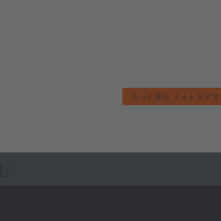
その他 フォ
世界中の一流企業が、ams
います。
もっと見る フォトダイオ
む