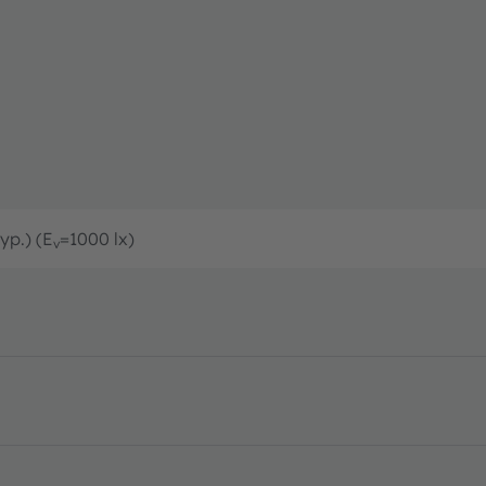
yp.) (E
=1000 lx)
v