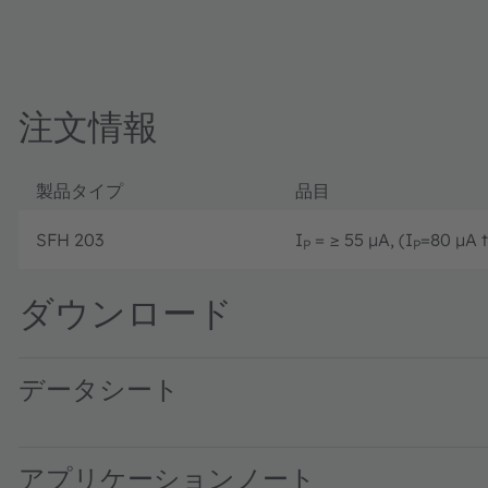
注文情報
製品タイプ
品目
SFH 203
I
= ≥ 55 µA, (I
=80 µA t
P
P
ダウンロード
データシート
SFH 203 · Datasheet · PDF · en_US
アプリケーションノート