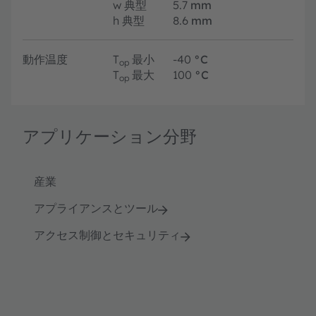
w
典型
5.7
mm
h
典型
8.6
mm
動作温度
T
最小
-40
°C
op
T
最大
100
°C
op
アプリケーション分野
産業
アプライアンスとツール
アクセス制御とセキュリティ