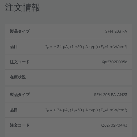
注文情報
製
注
品
文
SFH 203 FA
品
タ
コ
目
イ
ー
プ
ド
I
= ≥ 34 µA, (I
=50 µA typ.) (E
=1 mW/cm²)
P
P
e
Q62702P0956
フル
SFH 203 FA AN23
I
= ≥ 34 µA, (I
=50 µA typ.) (E
=1 mW/cm²)
P
P
e
Q62702P0443