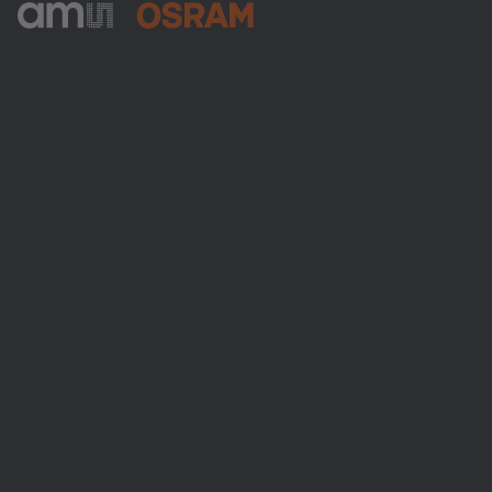
ams-OSRAM AG
Tobelbader Straße 30
8141 Premstaetten
Austria
電話:
+43 3136 500-0
ams OSRAMについて
ニュースルーム
投資家情報
サステナビリティ
拠点と代理店
採用情報
アクセシビリティ