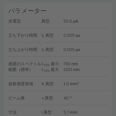
パラメーター
光電流
典型
50.0
µA
立ち下がり時間
t
典型
0.005
µs
f
立ち上がり時間
t
典型
0.005
µs
f
感度のスペクトル
λ
最小
750
nm
10%
範囲（標準）
λ
最大
1100
nm
10%
放射感度領域
A
典型
1.0
mm²
ビーム角
∢
典型
40
°
寸法
l
典型
5.7
mm