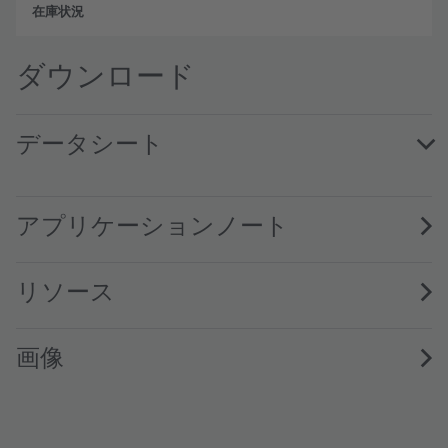
フル
ダウンロード
データシート
SFH 203 FA · Datasheet · PDF · en_US
アプリケーションノート
リソース
画像