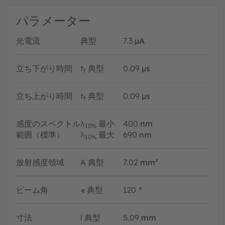
パラメーター
光電流
典型
7.3
µA
立ち下がり時間
t
典型
0.09
µs
f
立ち上がり時間
t
典型
0.09
µs
f
感度のスペクトル
λ
最小
400
nm
10%
範囲（標準）
λ
最大
690
nm
10%
放射感度領域
A
典型
7.02
mm²
ビーム角
∢
典型
120
°
寸法
l
典型
5.09
mm