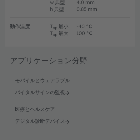
w
典型
4.0
mm
h
典型
0.85
mm
動作温度
T
最小
-40
°C
op
T
最大
100
°C
op
アプリケーション分野
モバイルとウェアラブル
バイタルサインの監視
医療とヘルスケア
デジタル診断デバイス