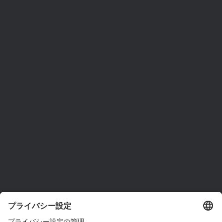
ams OSRAMについて
ニュースルーム
投資家情報
サステナビリティ
拠点と代理店
採用情報
アクセシビリティ
サポート
製品選択ツール
ダウンロードセンター
ツール
お問い合わせ