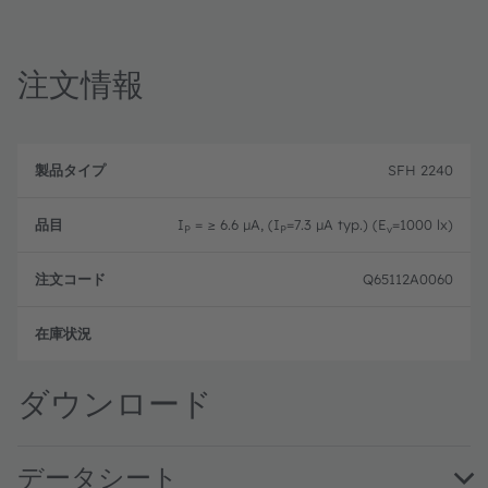
注文情報
製
注
品
文
SFH 2240
品
タ
コ
目
イ
ー
プ
ド
I
= ≥ 6.6 µA, (I
=7.3 µA typ.) (E
=1000 lx)
P
P
v
Q65112A0060
フル
ダウンロード
データシート