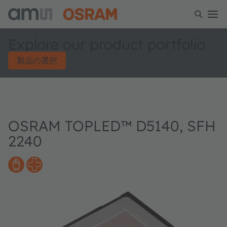
Explore our product portfolio
製品の選択
OSRAM TOPLED™ D5140, SFH
2240