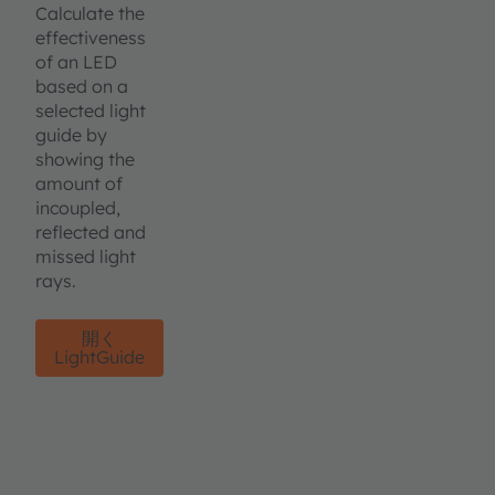
Calculate the
effectiveness
of an LED
based on a
selected light
guide by
showing the
amount of
incoupled,
reflected and
missed light
rays.
開く
LightGuide