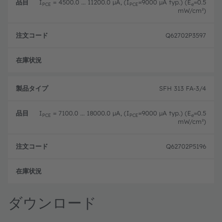
I
= 4500.0 ... 11200.0 µA, (I
=9000 µA typ.) (E
=0.5
PCE
PCE
e
mW/cm²)
Q62702P3597
フル
SFH 313 FA-3/4
I
= 7100.0 ... 18000.0 µA, (I
=9000 µA typ.) (E
=0.5
PCE
PCE
e
mW/cm²)
Q62702P5196
フル
ダウンロード