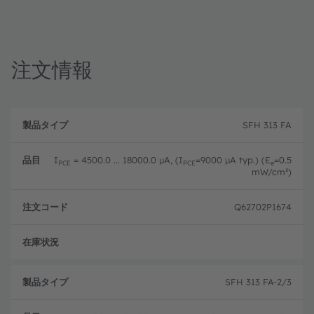
注文情報
製
注
品
文
SFH 313 FA
品
タ
コ
目
イ
ー
プ
ド
I
= 4500.0 ... 18000.0 µA, (I
=9000 µA typ.) (E
=0.5
PCE
PCE
e
mW/cm²)
Q62702P1674
フル
SFH 313 FA-2/3