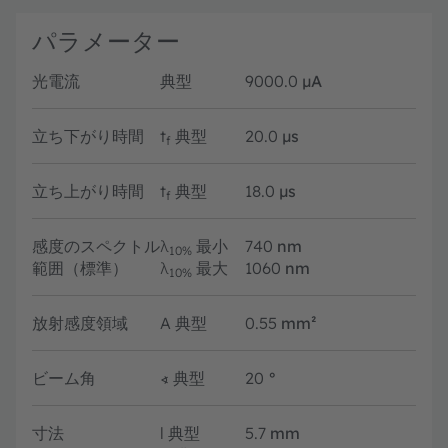
パラメーター
光電流
典型
9000.0
µA
立ち下がり時間
t
典型
20.0
µs
f
立ち上がり時間
t
典型
18.0
µs
f
感度のスペクトル
λ
最小
740
nm
10%
範囲（標準）
λ
最大
1060
nm
10%
放射感度領域
A
典型
0.55
mm²
ビーム角
∢
典型
20
°
寸法
l
典型
5.7
mm