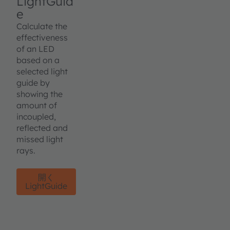
LightGuid
e
Calculate the
effectiveness
of an LED
based on a
selected light
guide by
showing the
amount of
incoupled,
reflected and
missed light
rays.
開く
LightGuide