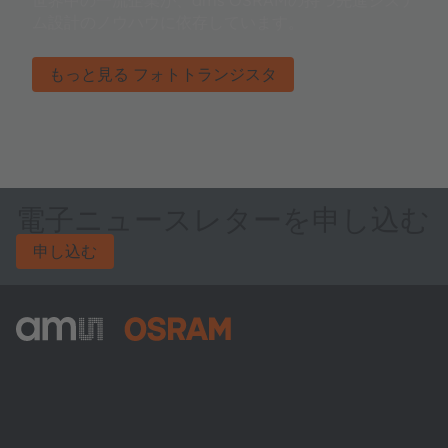
世界中の一流企業が、ams OSRAMの持つ先進システ
ム設計のノウハウに依存しています。
もっと見る フォトトランジスタ
電子ニュースレターを申し込む
申し込む
ams-OSRAM AG
Tobelbader Straße 30
8141 Premstaetten