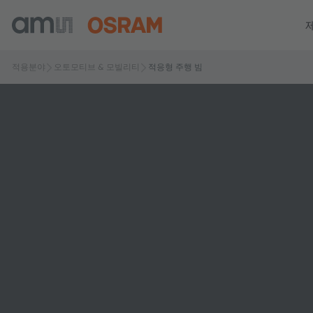
적용분야
오토모티브 & 모빌리티
적응형 주행 빔