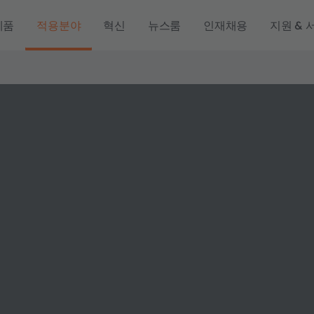
제품
적용분야
혁신
뉴스룸
인재채용
지원 & 