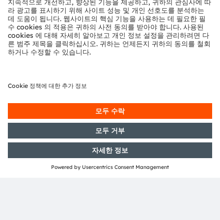
The application block diagram shows the general
system architecture options of
side marker and turn indicator implementations. These
functions can be implemented using discrete LED
drivers and LEDs, as well as using LED-on-foil or Open
system protocol technology for additional dynamic
functionality and design options, or via exchangeable
LED modules.
LED module
LED-on-foil & OSP
Conventional discrete driver & LED
Exchangeable
LED-on-foil
Color LED
LED module
LED driver
LED-on-foil
driver
Controller
OSP over UART
Domain /
Zone controller