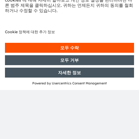
LED-on-foil & OSP
Conventional discrete driver & LED
LED-on-Foil
Color LED
White LED
Color LED
White LED
OSP LED
LED driver
driver
OSP
Intelligent
LED
LED-on-Foil
Controller
OSP
driver
OSP
Domain /
OSP over UART
Zone controller
ams OSRAM
Detailed function
Product
No ams OSRAM
required
optional
offering
description available
area
offering
추천 제품