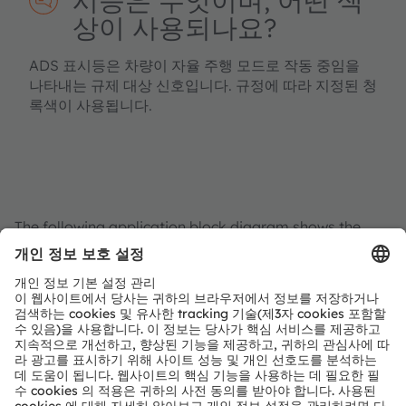
시등은 무엇이며, 어떤 색
상이 사용되나요?
ADS 표시등은 차량이 자율 주행 모드로 작동 중임을
나타내는 규제 대상 신호입니다. 규정에 따라 지정된 청
록색이 사용됩니다.
The following application block diagram shows the
general architecture for car body
illumination. One option to realize advanced and
dynamic illumination effects is the use of LED-on-foil
technology and/or intelligent LEDs based on the OSP
protocol. Alternatively, a combination of a local
controller / ECU with discrete LED drivers and LEDs
can be used.