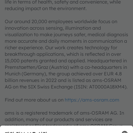
life in terms of health, safety and convenience, while
reducing impact on the environment.
Our around 20,000 employees worldwide focus on
innovation across sensing, illumination and
visualization to make journeys safer, medical diagnosis
more accurate and daily moments in communication a
richer experience. Our work creates technology for
breakthrough applications, which is reflected in over
15,000 patents granted and applied. Headquartered in
Premstaetten/Graz (Austria) with a co-headquarters in
Munich (Germany), the group achieved over EUR 4.8
billion revenues in 2022 and is listed as ams-OSRAM
AG on the SIX Swiss Exchange (ISIN: AT0000A18XM4).
Find out more about us on
https://ams-osram.com
ams is a registered trademark of ams-OSRAM AG. In
addition, many of our products and services are
registered or filed trademarks of ams OSRAM Group.
All other company or product names mentioned herein