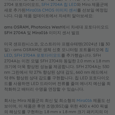
2704 포토다이오드,
SFH 2704A 칩 LED
와 Mira 제품군에
새로 추가된
Mira016 CMOS 이미지 센서
를 선보일 예정입
니다. 다음 제품 업데이트에서 자세히 알아보세요:
ams OSRAM, Photonics West에서 차세대 포토다이오드
SFH 2704A 및 Mira016 이미지 센서 발표
미국 샌프란시스코, 오스트리아 프렘슈테텐(2024년 1월 30
일) - ams OSRAM은 생체 신호 모니터링 포트폴리오에
칩
LED, SFH 2704A 포토다이오드
를 추가했습니다. SFH
2704A는 이전 모델 SFH 2704와 동일한 2.0 mm x 1.8 mm
크기에 더욱 향상된 성능을 제공합니다. SFH 2704A는 530
nm 그린에서 약 27% 향상된 상대 감도, 660 nm 레드에서
약 8% 향상된 상대 감도를 구현합니다. 칩 LED 포토다이오
드를 사용하면 LED 드라이버 전류를 줄여 에너지 예산을 최
적화하고 배터리 수명을 연장할 수 있습니다.
회사는 Mira 제품군의 최신 및 최소형의
Mira016
제품도 선
보이며, 이 제품은 후면 조명(BSI)을 위한 400 x 400 픽셀
의 해상도를 구현하는 1.8 mm x 1.8 mm 크기 패키지의 더