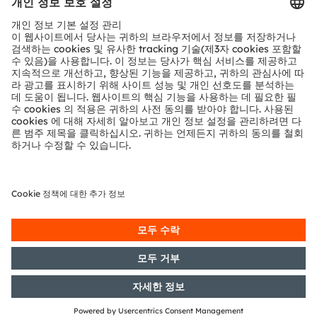
may be trademarks or registered trademarks of their
respective owners.
Join ams OSRAM social media channels:
>Twitter
>LinkedIn
>Facebook
>YouTube
Media Relations
Nina Olumi
Phone:
+89 6213-2519