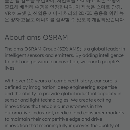
높은 광 감도를 구현하며, 저전력을 소비하고 적은 조명이
필요해 배터리 수명을 연장합니다. 이 제품은 스마트 안경,
VR 헤드셋 및 산업용 이미지 처리의 2D/3D 응용을 위한 높
은 양자 효율로 에너지를 절약할 수 있도록 개발되었습니다.
About ams OSRAM
The ams OSRAM Group (SIX: AMS) is a global leader in
intelligent sensors and emitters. By adding intelligence
to light and passion to innovation, we enrich people’s
lives.
With over 110 years of combined history, our core is
defined by imagination, deep engineering expertise
and the ability to provide global industrial capacity in
sensor and light technologies. We create exciting
innovations that enable our customers in the
automotive, industrial, medical and consumer markets
to maintain their competitive edge and drive
innovation that meaningfully improves the quality of