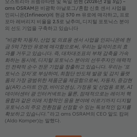
오스트리아 프렘슈타텐 및 독일 뮌헨 (2026년 2월 3일) –
ams OSRAM은 비광학 아날로그/혼합 신호 센서 사업을
인피니온(Infineon)에 현금 570 m 유로에 매각하고, 프로
포마 레버리지 비율을 2.5로 낮추며, 디지털 포토닉스 분야
의 선도 기업을 구축하고 있습니다
“
비광학 자동차, 산업 및 의료용 센서 사업을 인피니온에 현
금 5억 7천만 유로에 매각함으로써, 우리는 일석이조의 효
과를 거두고 있습니다. 즉, 대차대조표의 부채 감축을 가속
화하는 동시에, 디지털 포토닉스 분야의 선두주자인 매력적
인 전략적 순수 전문 기업을 창출하고 있습니다. 우리는 ‘포
토닉스 강자’로 부상하며, 최첨단 반도체 발광 및 감지 플랫
폼의 가장 광범위한 제품군을 제공함으로써, 자동차, 증강현
실(AR) 스마트 안경, 바이오센싱, 가정용 및 산업용 로봇, AI
데이터센터 광 인터커넥트는 물론, 잠재적으로는 레이저 핵
융합과 같은 미래 지향적인 응용 분야에 이르기까지 디지털
포토닉스의 주요 전환점을 선점할 수 있는 독보적인 입지를
확보하고 있습니다.”
라고 ams OSRAM의 CEO 알도 캄퍼
(Aldo Kamper)는 말했다.