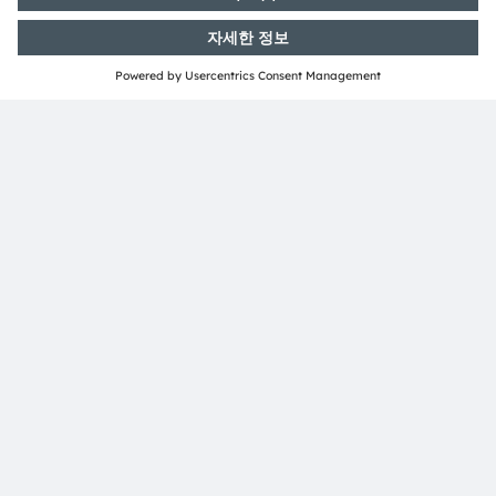
투자자 관계
Dr. Juergen Rebel
수석 부사장
전화번호:
+43 3136 500-0
이메일:
investor@ams-osram.com
언론 홍보
Bernd Hops
수석 부사장