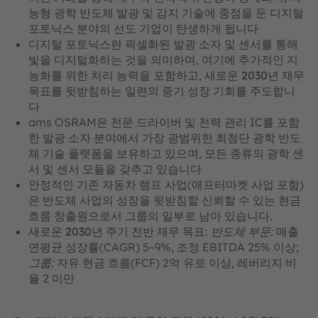
능형 광학 반도체 발광 및 감지 기술에
중점을 둔
디지털
포토닉스 분야의 선도
기업이 탄생하게 됩니다
디지털 포토닉스란
픽셀화된 발광 소자 및 센서를 통해
빛을 디지털화하는 것을 의미하며, 여기에 추가적인 지
능화를 위한 처리 능력을 포함하고,
새로운 2030년 재무
목표를 뒷받침하는
일련의 중기 성장 기회를 주도합니
다
ams OSRAM은 전문 드라이버 및 전력 관리 IC를 포함
한 발광 소자 분야에서
가장 광범위한 최첨단 광학 반도
체 기술 플랫폼을
보유하고 있으며, 모든 종류의 광학 센
서 및 센서 모듈을 갖추고 있습니다
안정적인 기존 자동차 램프 사업(애프터마켓 사업 포함)
은 반도체 사업의 성장을 뒷받침할 신뢰할 수 있는 현금
흐름 창출원으로서 그룹의 일부로 남아 있습니다.
새로운 2030년 주기 전반 재무 목표
:
반도체 부문:
매출
연평균 성장률(CAGR) 5~9%, 조정 EBITDA 25% 이상;
그룹:
자유 현금 흐름(FCF) 2억 유로 이상, 레버리지 비
율 2 미만