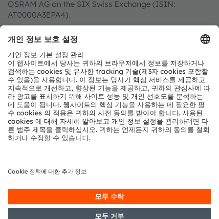
OSRAM AG on the SIX Swiss Exchange (ISIN:
AT0000A3EPA4).
Find out more about us on
https://ams-osram.com
ams and OSRAM are registered trademarks of ams
OSRAM Group. In addition, many of our products and
services are registered or filed trademarks of ams
OSRAM Group. All other company or product names
mentioned herein may be trademarks or registered
trademarks of their respective owners.
Join ams OSRAM social media: >
LinkedIn
>
YouTube