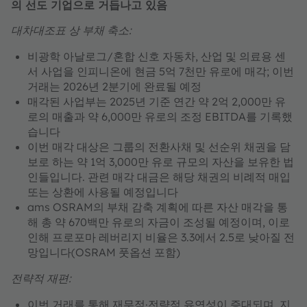
의 선도 기업으로 거듭나고 있음
대차대조표 상 부채 축소:
비광학 아날로그/혼합 신호 자동차, 산업 및 의료용 센
서 사업을 인피니온에 현금 5억 7천만 유로에 매각; 이번
거래는 2026년 2분기에 완료될 예정
매각된 사업부는 2025년 기준 연간 약 2억 2,000만 유
로의 매출과 약 6,000만 유로의 조정 EBITDA를 기록했
습니다
이번 매각 대상은 그룹의 전환사채 및 선순위 채권을 담
보로 하는 약 1억 3,000만 유로 규모의 자산을 보유한 법
인들입니다. 관련 매각 대금은 해당 채권의 비례적 매입
또는 상환에 사용될 예정입니다
ams OSRAM의 부채 감축 계획에 따른 자산 매각을 통
해 총 약 670백만 유로의 자금이 조성될 예정이며, 이로
인해 프로포마 레버리지 비율은 3.3에서 2.5로 낮아질 전
망입니다(OSRAM 풋옵션 포함)
전략적 재편:
이번 거래를 통해 재무적·전략적 유연성이 증대되며,
지