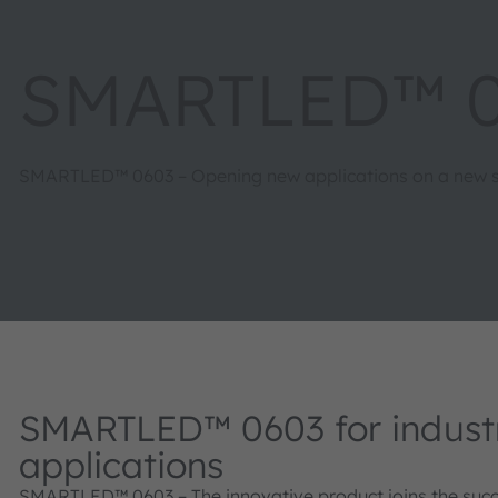
SMARTLED™ 
SMARTLED™ 0603 – Opening new applications on a new s
SMARTLED™ 0603 for industr
applications
SMARTLED™ 0603 – The innovative product joins the suc