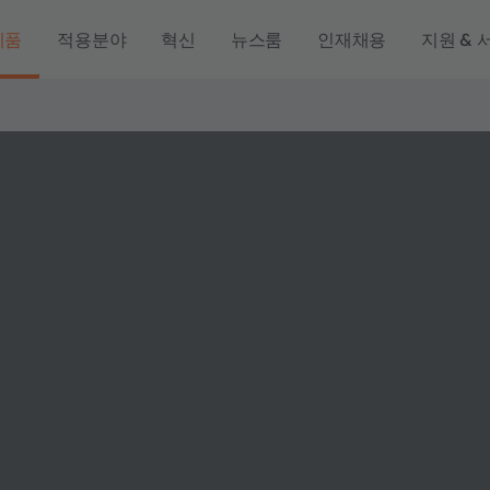
제품
적용분야
혁신
뉴스룸
인재채용
지원 & 