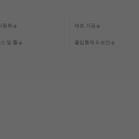
 자동화
재료 가공
스 및 툴
출입통제 & 보안