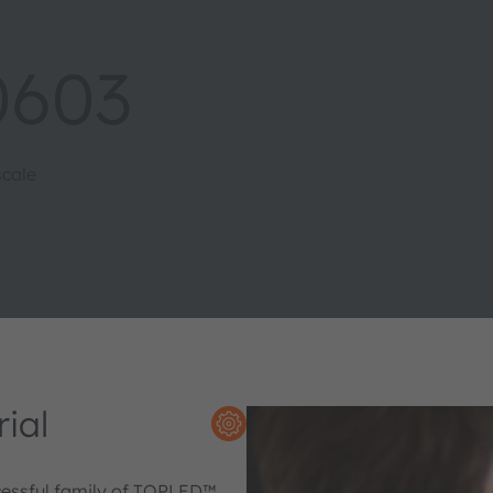
0603
cale
ial
cessful family of TOPLED™.