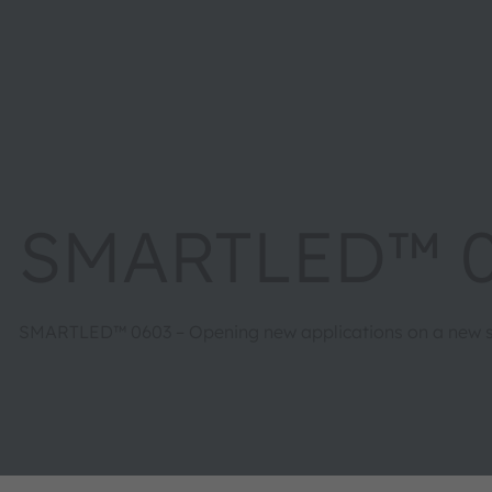
SMARTLED™ 
SMARTLED™ 0603 – Opening new applications on a new s