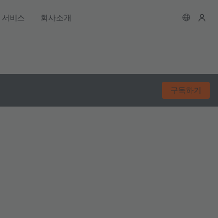
& 서비스
회사소개
구독하기