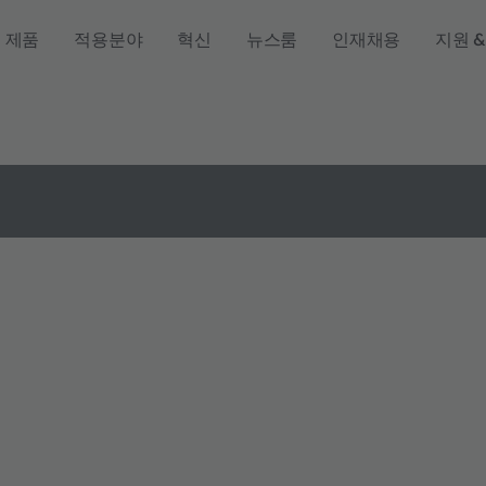
제품
적용분야
혁신
뉴스룸
인재채용
지원 