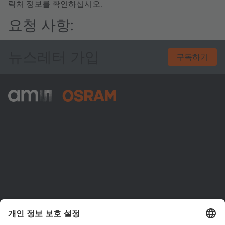
락처 정보를 확인하십시오.
요청 사항:
뉴스레터 가입
구독하기
ams-OSRAM AG
Tobelbader Straße 30
8141 Premstaetten
Austria
전화:
+43 3136 500-0
ams OSRAM 소개