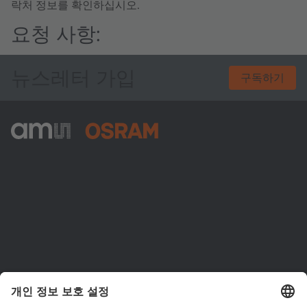
락처 정보를 확인하십시오.
요청 사항:
뉴스레터 가입
구독하기
ams-OSRAM AG
Tobelbader Straße 30
8141 Premstaetten
Austria
전화:
+43 3136 500-0
ams OSRAM 소개