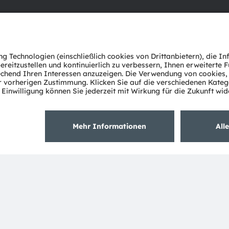
Über ams OSRAM
Support
Newsroom
Produkt Sele
Investor Relations
Download Ce
Nachhaltigkeit
Tools
Standorte & Distribution
Kundenanfr
Karriere
Technischer 
Barrierefreiheit
Partner Net
Whistleblowi
Datenschutzerklärung
Nutzungsbedingungen
Terms of 