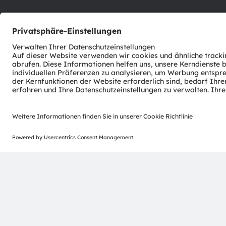
ams-OSRAM AG
Tobelbader Straße 30
8141 Premstaetten
Austria
Phone:
+43 3136 500-0
© 2026 ams-OSRAM AG. All rights reserved.