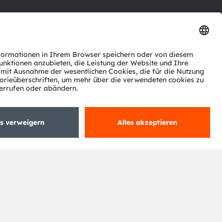
ktor
nter
agen
Support
zwerk
ng
Trade
Impressum