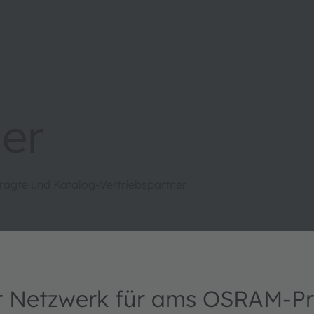
er
ragte und Katalog-Vertriebspartner.
er Netzwerk für ams OSRAM-P