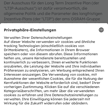
Der Ausschuss für den Long Term Incentive Plan (der
"LTIP-Ausschuss") ist dafür verantwortlich, die
allgemeine Politik und die Parameter des langfristigen
Incentive-Plans (der "LTIP") der ams OSRAM-Gruppe
für eine endgültige Entscheidung durch den AR und die
Hauptversammlung vorzubereiten, soweit dies
gesetzlich vorgeschrieben ist.
Mitglieder des Ausschusses: Margarete Haase
(Vorsitzende), Andreas W. Mattes, Michael Krainz
ESG Ausschuss
Der ESG-Ausschuss ist für die Überwachung der
Entwicklung und Umsetzung der ESG-Strategie des
Unternehmens, die Integration von ESG-Themen in die
Unternehmensstrategie und das Risikomanagement
verantwortlich. Der Ausschuss überwacht auch die
Festlegung der jeweiligen ESG-Prioritäten,