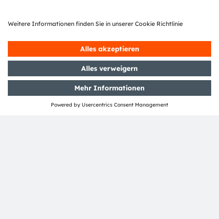
einschließlich der Festsetzung von ESG-bezogenen "Key
Performance Indicators" (KPIs) und damit
verbundenen Zielen sowie die regelmäßige Messung
der Zielerreichung.
Mitglieder des Ausschusses: Brigitte Ederer
(Vorsitzende, ESG Expertin), Yen Yen Tan, Andreas
Gerstenmayer, Nadine Stoiser-Raidl und Martin Bauer
Finanzierungsausschuss
Der Finanzausschuss ist zuständig für die Überwachung
und Beratung des Vorstands in allen
Finanzierungsangelegenheiten des Konzerns,
insbesondere in Bezug auf die Aufnahme von Krediten,
Darlehen und Vorschüssen, einschließlich der Ausgabe
von vorrangigen und/oder hybriden
Schuldverschreibungen und anderen