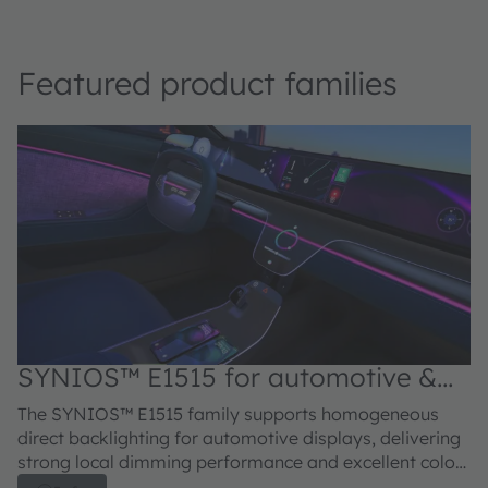
Featured product families
SYNIOS™ E1515 for automotive &
S
mobility applications
m
The SYNIOS™ E1515 family supports homogeneous
SY
direct backlighting for automotive displays, delivering
pr
strong local dimming performance and excellent color
lo
uniformity. Available with radiation profiles ranging