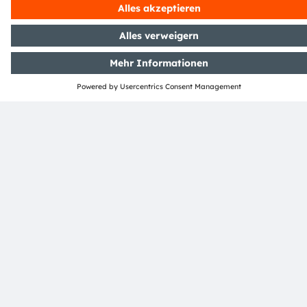
Austria
Phone:
+43 3136 500-0
Über ams OSRAM
Newsroom
Investor Relations
Nachhaltigkeit
Standorte & Distribution
Karriere
Barrierefreiheit
Support
Produkt Selektor
Download Center
Tools