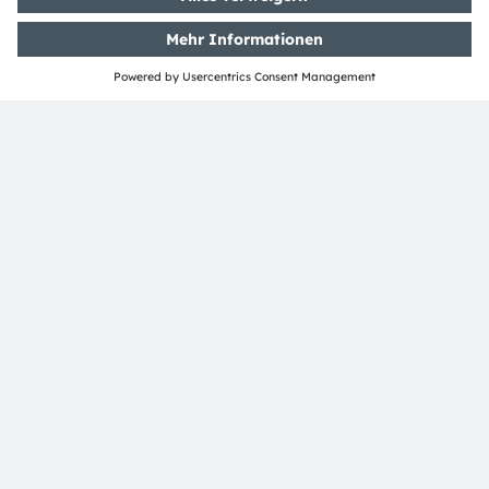
Die folgenden Anwendungsblockdiagramme
veranschaulichen, wie einzelne Komponenten innerhalb
eines Gesamtsystems zusammenwirken. Sie
vereinfachen komplexe Anwendungen, indem sie den
Signalfluss, die Sensorintegration und die
Systemarchitektur visualisieren.
Newsletter-Anmeldung
Abonnieren
ams-OSRAM AG