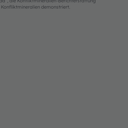
d“, die Konfliktmineralien-Berichterstattung
Konfliktmineralien demonstriert.