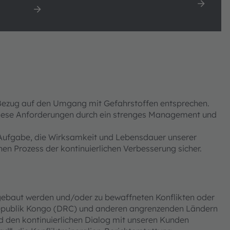
s and
Life Cycle Assessments (LCAs)
n Bezug auf den Umgang mit Gefahrstoffen entsprechen.
diese Anforderungen durch ein strenges Management und
ur Aufgabe, die Wirksamkeit und Lebensdauer unserer
inen Prozess der kontinuierlichen Verbesserung sicher.
bgebaut werden und/oder zu bewaffneten Konflikten oder
Republik Kongo (DRC) und anderen angrenzenden Ländern
d den kontinuierlichen Dialog mit unseren Kunden