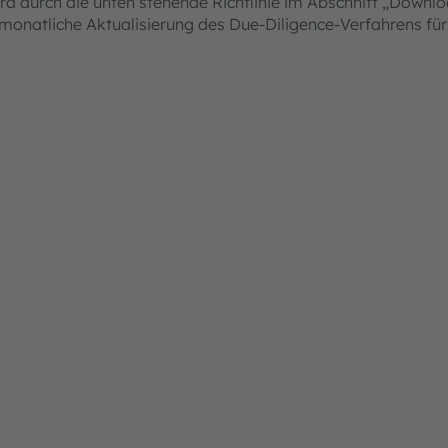
 durch die unten stehende Richtlinie im Abschnitt „Downloa
onatliche Aktualisierung des Due-Diligence-Verfahrens für 