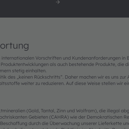
 Segment Halbleiter
Downloads Segment Lamp
Systems
wortung
n internationalen Vorschriften und Kundenanforderungen i
Produktentwicklungen als auch bestehende Produkte, die 
mern stetig einhalten.
litik des „keinen Rückschritts“. Daher machen wir es uns z
tsstoffe weiter zu reduzieren. Auf diese Weise stellen wir e
mineralien (Gold, Tantal, Zinn und Wolfram), die illegal a
 hochriskanten Gebieten (CAHRA) wie der Demokratischen 
le Beschaffung durch die Überwachung unserer Lieferkette un