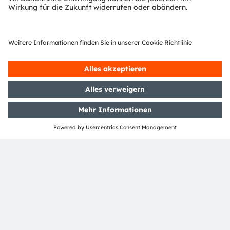
Nachhaltigkeitsdokumente
Die Finanzergebnisse und -berichte von ams OSRAM
finden Sie unter dem unten stehenden Link, ebenso wie
unseren jährlichen Fortschrittsbericht (Communication
on Progress, COP) als aktives Mitglied des UN Global
Compact.
Finanzinformationen und Berichte
COP
Kontakt
Kontaktdaten