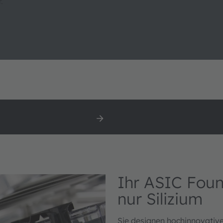
.
eportfolio
Arbeiten Sie mit uns
Ihr ASIC Foun
nur Silizium
Sie designen hochinnovativ