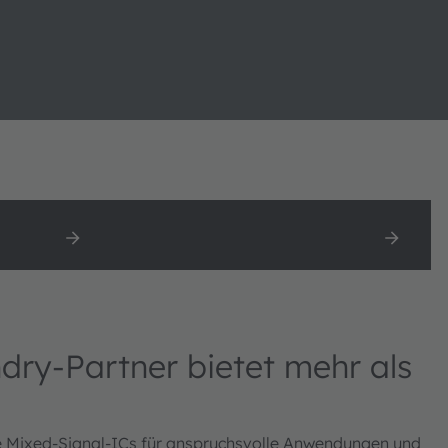
Mehr als nur Silizium
dry-Partner bietet mehr als
e Mixed-Signal-ICs für anspruchsvolle Anwendungen und