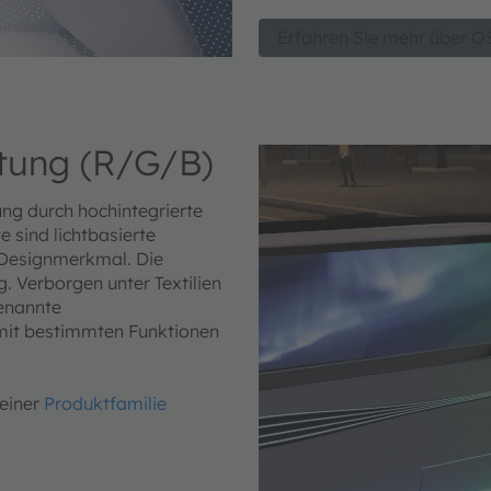
Erfahren Sie mehr über
tung (R/G/B)
ng durch hochintegrierte
 sind lichtbasierte
 Designmerkmal. Die
g. Verborgen unter Textilien
genannte
 mit bestimmten Funktionen
einer
Produktfamilie