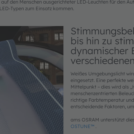
, auf den Menschen ausgerichteter LED-Leuchten für den Aut
he LED-Typen zum Einsatz kommen.
Stimmungsbel
bis hin zu st
dynamischer B
verschiedene
Weißes Umgebungslicht wird
eingesetzt. Eine perfekte 
Mittelpunkt – dies wird als 
menschenzentrierten Beleuc
richtige Farbtemperatur un
entscheidende Faktoren, um d
ams OSRAM unterstützt die
OSTUNE™
.