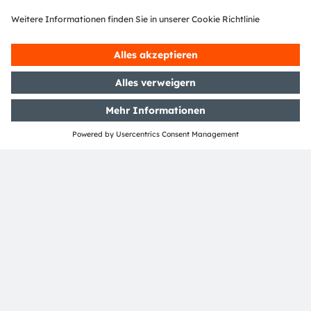
Produktverantwortung
RoHS, REACH, Prop 65, TSCA, PFAS, POPs, ODS,
SONY GP, CMRT, EMRT, LCAs
Nachhaltigkeit @ ams
OSRAM