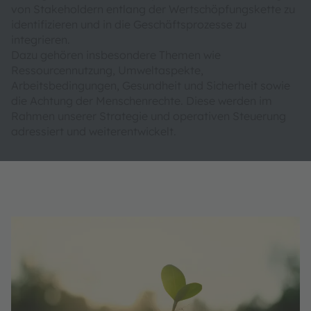
von Stakeholdern entlang der Wertschöpfungskette zu
identifizieren und in die Geschäftsprozesse zu
integrieren.
Dazu gehören insbesondere Themen wie
Ressourcennutzung, Umweltaspekte,
Arbeitsbedingungen, Gesundheit und Sicherheit sowie
die Achtung der Menschenrechte. Diese werden im
Rahmen unserer Strategie und operativen Steuerung
adressiert und weiterentwickelt.