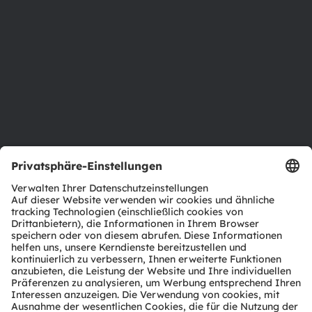
Investor Relations
Nachhaltigkeit
Standorte & Distribution
Karriere
Barrierefreiheit
Support
Produkt Selektor
Download Center
Tools
Kundenanfragen
Technischer Support
Partner Netzwerk
Whistleblowing