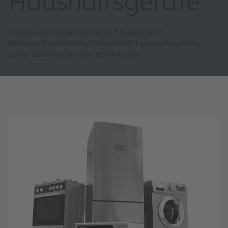
Haushaltsgeräte
Verbesserung der Leistung, Effizienz und
Benutzerfreundlichkeit moderner Haushaltsgeräte
durch optische Sensortechnologien