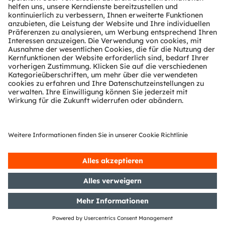
Presence Detection
Smoke & Cooking progress monitoring
Human-Machine-Interface (HMI)
Color & Spectral
Multizone
Proximity
Ambient light
Color LED
Projection
Sensor
dToF sensor
sensors
sensor
LED driver
Status LED
Analog front end
IR Laser (VCSEL)
Photodetector
(Laser)
Color or Multi-Color
Optical force detection
Photodiode
Analog front end
Optical front end
Analog front end
Sensor elements
Decorative & functional lighting
Color & moisture sensing
LED Driver
Illumination
Color & Spectral
Sensor
System Controller
(Tool Controls)
Liquid level sensing
Disinfection unit
dToF sensor
UV-C LED
UV spectral sensor
ams OSRAM
Detailed function
Product
No ams OSRAM
required
optional
offering
description available
area
offering
Newsletter-Anmeldung
Abonnieren