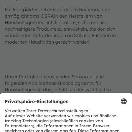
Mit kompakten, stromsparenden Komponenten
ermöglicht ams OSRAM den Herstellern von
Haushaltsgeräten, intelligentere, sicherere und
nachhaltigere Produkte zu entwickeln, die den sich
wandelnden Anforderungen an Stil und Funktion in
modernen Haushalten gerecht werden.
Unser Portfolio an passenden Sensoren ist im
folgenden Applikations-Blockdiagramm für
Haushaltsgeräte dargestellt. Zu den wichtigsten
Komponenten gehören Bildverarbeitungssysteme,
Näherungssensoren, laserbasierte Inspektion,
Kraftprüfung, Positionscodierung und
Spektralinspektion, die alle für anwendungsoptimierte
Inspektionssysteme von entscheidender Bedeutung
sind.