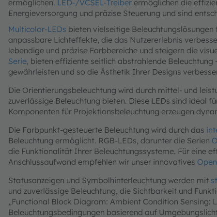
ermöglichen
. LED-/VCSEL-Treiber
ermöglichen die effizie
Energieversorgung und präzise Steuerung und sind entsc
Multicolor-LEDs
bieten vielseitige Beleuchtungslösungen
anpassbare Lichteffekte, die das Nutzererlebnis verbesse
lebendige und präzise Farbbereiche und steigern die visu
Serie
, bieten effiziente seitlich abstrahlende Beleuchtu
gewährleisten und so die Ästhetik Ihrer Designs verbesse
Die Orientierungsbeleuchtung wird durch mittel- und leist
zuverlässige Beleuchtung bieten. Diese LEDs sind ideal 
Komponenten für Projektionsbeleuchtung erzeugen dynami
Die Farbpunkt-gesteuerte Beleuchtung wird durch das
in
Beleuchtung ermöglicht. RGB-LEDs, darunter die Serien
O
die Funktionalität Ihrer Beleuchtungssysteme. Für eine e
Anschlussaufwand empfehlen wir unser innovatives
Open
Statusanzeigen und Symbolhinterleuchtung werden mit
s
und zuverlässige Beleuchtung, die Sichtbarkeit und Funk
„Functional Block Diagram: Ambient Condition Sensing: L
Beleuchtungsbedingungen basierend auf Umgebungslicht 