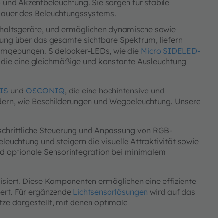
 und Akzentbeleuchtung. Sie sorgen für stabile
sdauer des Beleuchtungssystems.
ushaltsgeräte, und ermöglichen dynamische sowie
istung über das gesamte sichtbare Spektrum, liefern
r Umgebungen. Sidelooker-LEDs, wie die
Micro SIDELED-
n, die eine gleichmäßige und konstante Ausleuchtung
IS
und
OSCONIQ
, die eine hochintensive und
ordern, wie Beschilderungen und Wegbeleuchtung. Unsere
rtschrittliche Steuerung und Anpassung von RGB-
leuchtung und steigern die visuelle Attraktivität sowie
und optionale Sensorintegration bei minimalem
isiert. Diese Komponenten ermöglichen eine effiziente
sert. Für ergänzende
Lichtsensorlösungen
wird auf das
ze dargestellt, mit denen optimale