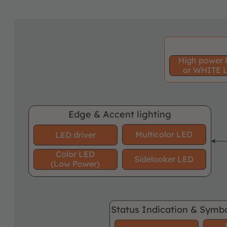
High power
or WHITE 
Edge & Accent lighting
Multicolor LED
LED driver
Color LED
Sidelooker LED
(Low Power)
Status Indication & Symbo