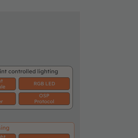
int controlled lighting
nt
RGB LED
le
OSP
er
Protocol
sing
ght