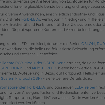
nte und zuverlässige Ansteuerung von Lichtquellen für Rand-
heidend für eine gleichbleibende Leistung und lange Leben
 für diverse Anwendungen, einschließlich Industrie- und Ha
rn. Diskrete
Farb-LEDs
, verfügbar in Niedrig- und Mittelle
elle Attraktivität und Funktionalität Ihrer Zielsysteme ode
ng – ideal für platzsparende Kanten- und Akzentbeleuchtunge
rn.
ungsstarke LEDs realisiert, darunter die Serien
OSLON
,
DUR
für Anwendungen, die helle und fokussierte Beleuchtung erf
sche und statische Lichteffekte.
telligente RGB-Modul der OSIRE-Serie
erreicht, das eine fo
SIRE
,
DURIS
und
Multi TOPLED
, bieten hochwertige RGB-Be
ffiziente LED-Steuerung in Bezug auf Farbpunkt, Helligkeit 
 System Protocol (OSP)
– siehe weitere Details dazu.
tromsparenden Farb-LEDs
und passenden
LED-Treibern
real
tionalität von Anzeigen, Tasten und Bedienelementen verbes
ight, Temperature, Humidity“ verwiesen. Darin werden Ansät
realisiert werden können.