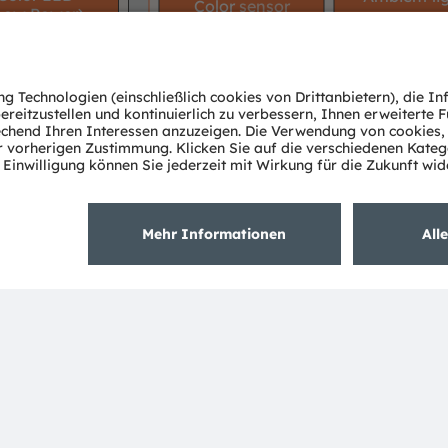
Color
sensor
Low Power)
sensor
Product
No ams OSRAM
req
area
offering