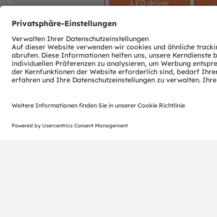
LED driver
(
ams OSRAM
Detailed function
offering
description available
Newsletter-Anmeldung