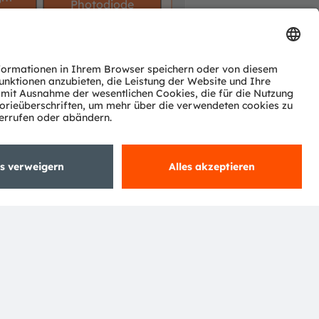
Photodiode
uired
optional
Abonnieren