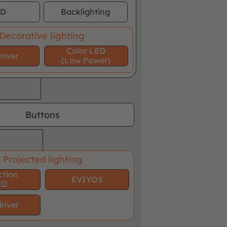
CD
Backlighting
Decorative lighting
Color LED
river
(Low Power)
Buttons
Projected lighting
ction
EVIYOS
ED
river