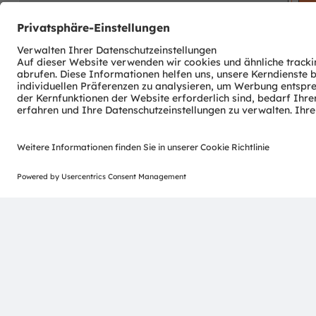
ams OSRAM
Detailed function
offering
description available
Newsletter-Anmeldung