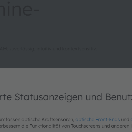
ine-
M: zuverlässig, intuitiv und kontextsensitiv.
ierte Statusanzeigen und Benu
umfassen optische Kraftsensoren,
optische Front-Ends
und
bessern die Funktionalität von Touchscreens und anderen in