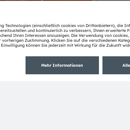
sensor
Product
No ams OSRAM
r
area
offering