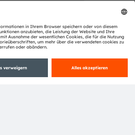
equired
optional
Abonnieren