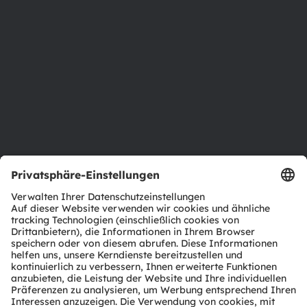
Newsroom
Investor Relations
Nachhaltigkeit
Standorte & Distribution
Karriere
Barrierefreiheit
Support
Produkt Selektor
Download Center
Tools
Kundenanfragen
Technischer Support
Partner Netzwerk
Whistleblowing