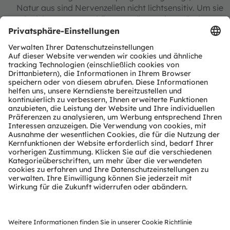
Natur aus sind Nervenzellen nicht lichtsensitiv. Um sie
mit Licht anregen zu können, müssen sie verändert
werden. Mithilfe lichtempfindlicher Proteine, die in die
Hörnervenzellen eingebracht werden, können sie
lichtempfindlich gemacht werden und bei Stimulation
Nervenimpulse aussenden.
Forschungsmeilensteine erreicht
In beiden Forschungsfeldern, biomedizinisch wie auch
technologisch, hat das Projekt enorme Fortschritte
erzielt. Den Nachweis der Stimulation mit Licht im
Innenohr konnte Moser bereits 2008 in Göttingen
erbringen. Jetzt hat seine Forschungsgruppe
nachgewiesen, dass auch die gezielte örtliche Anregung
von Nervenzellen im Ohr durch Licht möglich ist. Die
hohe Frequenzauflösung bei gleichzeitiger hoher
zeitlicher Präzision funktioniert.
„Hinter uns liegt viel intensive Forschungsarbeit. Jetzt