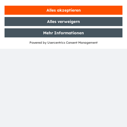
feilen wir an der technologischen Umsetzung des
Implantats. Der nächste Meilenstein ist das Implantat
für klinische Studien“, sagt Schwarz.
Da die Implantate oft bereits ein Jahr nach der Geburt
eingebracht werden, müssen sie ein Leben lang im
Körper funktionieren, ähnlich wie ein Herzschrittmacher.
Dafür arbeitet die Forschergruppe an der hermetisch
dichten Verkapselung der Lichtquellen und der
Reduzierung der Anzahl unterschiedlicher Materialien
im Bereich des Innenohrs. Auch setzt man auf rotes
statt blaues Licht, da dieses die Zellen besser
stimuliert.
Um den enormen Entwicklungsaufwand zu stemmen,
gründete die Forschungsgruppe um Moser und Schwarz
2019 das Start-up OptoGenTech. Ziel ist die
Entwicklung, Produktion und Vermarktung von
optogenetischen Mehrkanalstimulatoren. „Analog zur
flexiblen Elektronik benötigen wir eine flexible