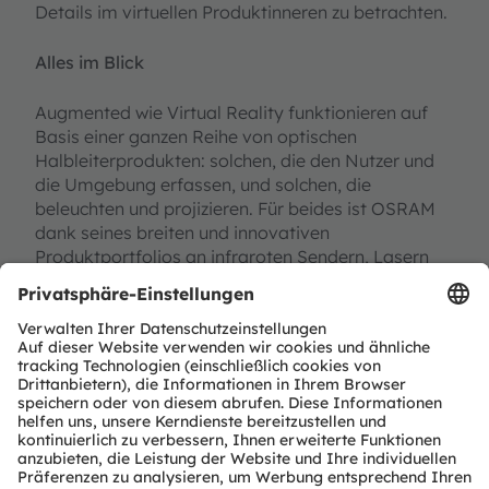
Details im virtuellen Produktinneren zu betrachten.
Alles im Blick
Augmented wie Virtual Reality funktionieren auf
Basis einer ganzen Reihe von optischen
Halbleiterprodukten: solchen, die den Nutzer und
die Umgebung erfassen, und solchen, die
beleuchten und projizieren. Für beides ist OSRAM
dank seines breiten und innovativen
Produktportfolios an infraroten Sendern, Lasern
und Fotodetektoren bevorzugter Lieferant. „Fast
alle führenden Hersteller von AR- und VR-Geräten
vertrauen auf unsere Lichtlösungen“, sagt Eric
Kürzel, verantwortlicher Marketingmanager bei
OSRAM Opto Semiconductors. „Im Infrarot- und
Laserbereich sind wir Technologie- und
Marktführer. Die einzigartige Bandbreite an
Technologien macht uns zum bevorzugten Partner
in dieser aufkommenden Industrie.“