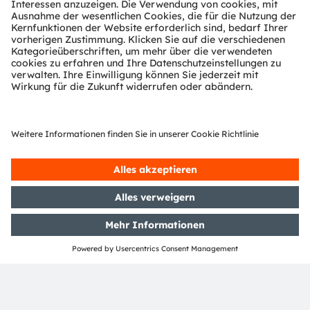
Die Anwendungsbereiche reichen dabei von der
3D-Erfassung der Umwelt über
Displayprojektionen bis hin zu Augen- und
Positionstracking. So ermöglichen Infrarot- und
Laser-Emitter mittels der Laufzeitmessung von
Lichtimpulsen oder des Einsatzes von
strukturiertem Licht die dreidimensionale
Erfassung von Gegenständen im Raum. Mithilfe
von farbigen Laserdioden lassen sich
kontrastreiche Bilder mit hoher Farbbrillanz in
unmittelbarer Nähe des Auges auf AR-Brillengläser
projizieren. Fotodioden und Infrarot-Emitter
wiederum ermöglichen es, die Position eines
Headsets im Raum zu ermitteln und so
Kopfbewegungen des Nutzers in der virtuellen
Realität nachzuvollziehen. Und beim Eye-Tracking
wird unter Verwendung von Infrarotlicht die
Blickrichtung der Augen verfolgt. Nicht nur der
Bildausschnitt im Display passt sich dadurch