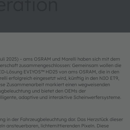
eration
Juli 2025) – ams OSRAM und Marelli haben sich mit dem
rtnerschaft zusammengeschlossen: Gemeinsam wollen die
xel-LED-Lösung EVIYOS™ HD25 von ams OSRAM, die in den
li erfolgreich eingesetzt wird, künftig in den NIO ET9,
Diese Zusammenarbeit markiert einen wegweisenden
eugbeleuchtung und bietet den OEMs der
elligente, adaptive und interaktive Scheinwerfersysteme.
g in der Fahrzeugbeleuchtung dar. Das Herzstück dieser
ln ansteuerbaren, lichtemittierenden Pixeln. Diese