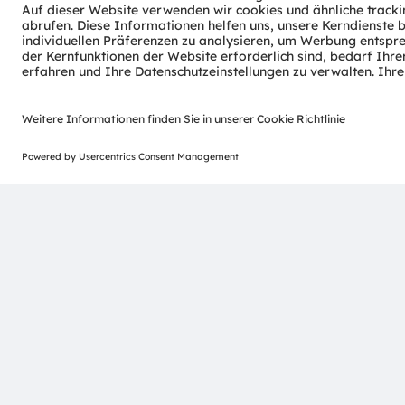
„Sense the power of light“ – unser Erfolg basiert auf dem
unserem einzigartigen Portfolio an Emitter- und Sensorte
konzentrieren sich auf wegweisende Innovationen im Zu
Digitalisierung, Smart Living und Nachhaltigkeit. Das spi
Patenten wider.
Die Gruppe mit Hauptsitz in Premstätten/Graz (Österrei
erzielte 2024 einen Umsatz von 3,4 Milliarden Euro und 
(ISIN: AT0000A3EPA4).
Mehr über uns erfahren Sie auf
https://ams-osram.com
ams und OSRAM sind eingetragene Handelsmarken der am
Produkte und Dienstleistungen angemeldete oder einge
übrigen hier genannten Namen von Unternehmen oder P
Handelsmarken ihrer jeweiligen Inhaber sein.
ams OSRAM auf Social Media folgen:
>LinkedIn
>YouTube