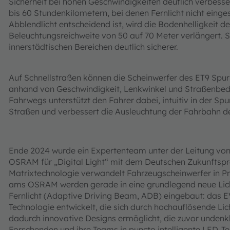
Sicherheit bei hohen Geschwindigkeiten deutlich verbesse
bis 60 Stundenkilometern, bei denen Fernlicht nicht einge
Abblendlicht entscheidend ist, wird die Bodenhelligkeit d
Beleuchtungsreichweite von 50 auf 70 Meter verlängert. S
innerstädtischen Bereichen deutlich sicherer.
Auf Schnellstraßen können die Scheinwerfer des ET9 Spurh
anhand von Geschwindigkeit, Lenkwinkel und Straßenbedi
Fahrwegs unterstützt den Fahrer dabei, intuitiv in der Spu
Straßen und verbessert die Ausleuchtung der Fahrbahn deu
Ende 2024 wurde ein Expertenteam unter der Leitung vo
OSRAM für „Digital Light“ mit dem Deutschen Zukunftspr
Matrixtechnologie verwandelt Fahrzeugscheinwerfer in Pro
ams OSRAM werden gerade in eine grundlegend neue Lich
Fernlicht (Adaptive Driving Beam, ADB) eingebaut: das
Technologie entwickelt, die sich durch hochauflösende Lic
dadurch innovative Designs ermöglicht, die zuvor undenkb
Forschenden und ihre Teams in puncto intelligente LED-Te