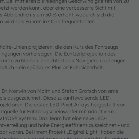
rt. Bei mittleren bis niedrigen Geschwindigkeiten von 20
setzt werden kann, aber eine verbesserte Sicht mit
es Abblendlichts um 50 % erhöht, wodurch sich die
o wird das Fahren in stark frequentierten
alte-Linien projizieren, die den Kurs des Fahrzeugs
ngungen vorhersagen. Die Echtzeitprojektion des
rmitte zu bleiben, erleichtert das Navigieren auf engen
tlich – ein spürbares Plus an Fahrsicherheit.
n Dr. Norwin von Malm und Stefan Grötsch von ams
eis ausgezeichnet. Diese zukunftsweisende LED-
jektoren. Die ersten LED-Pixel-Arrays hergestellt von
tquelle für Fahrzeugscheinwerfer mit adaptivem
 EVIYOS® System. Das Team hat eine neue LED-
htverteilung und hohe Energieeffizienz auszeichnet – und
ar waren. Bei ihrem Projekt „Digital Light“ haben die
chnologie einen völlig neuen Ansatz verfolgt. So gelang