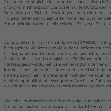
Architektur ermöglicht eine adaptive Lichtverteilung in E
und dynamisch anpasst. Das System unterstützt zudem Pr
Darstellung von Sicherheitssymbolen und Navigationshin
transformieren den Scheinwerfer von einem passiven Bel
Kommunikationsschnittstelle zwischen Fahrzeug, Fahrer
Automobilherstellern eröffnet die EVIYOS™ HD25 strategis
hinausgehen. Sie bietet eine vielseitige Plattform zur Mar
Lichtsignaturen und interaktiven Projektionsfunktionen. 
Sichtverhältnisse und ermöglicht die Einführung prädiktiv
Fahrzeuggeschwindigkeit, Lenkwinkel und Straßenverhältn
konzipiert und unterstützt softwaredefinierte Lichtfunkti
können. So können Hersteller auch nach dem Verkauf neue
stellt Kompatibilität mit einer großen Anzahl von Fahrze
vielseitige Lösung sowohl für Premiumfahrzeuge als auch 
Die hohe Leuchtkraft und der breite Ausleuchtungsberei
Projektionsreichweite der Scheinwerfer des ET9 von bish