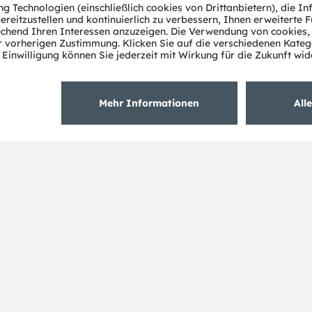
 tiefen Verständnis des Potenzials von Licht sowie
chnologien. Rund 19.700 Mitarbeiter weltweit
sammenhang mit gesellschaftlichen Megatrends wie
egelt sich in über 13.000 erteilten und angemeldeten
ch) und einem Co-Hauptsitz in München (Deutschland)
ist als ams-OSRAM AG an der SIX Swiss Exchange notiert
s OSRAM Gruppe. Zusätzlich sind viele unserer
tragene Handelsmarken der ams OSRAM Gruppe. Alle
rodukten können Handelsmarken oder eingetragene