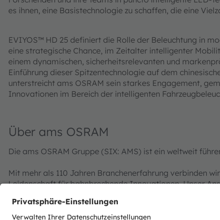
es ihnen, eine Basistechnologie zu schaffen, die eine Vi
EVIYOS™ HD 25 definiert die Rolle der Beleuchtung in mo
eine strategische Chance, im Zeitalter intelligenter Mobi
einem dynamischen, sicherheitsrelevanten und markenprä
Einführung dieser Spitzentechnologie auf dem chinesisch
unterstreicht ams OSRAM sein starkes Engagement, geme
Innovationen im Bereich der intelligenten Fahrzeugbeleuc
Über ams OSRAM
Die ams OSRAM Gruppe (SIX: AMS) ist ein weltweit führen
Mit mehr als 110 Jahren Branchenerfahrung verbinden wir
Leidenschaft für bahnbrechende Innovationen. Unser Ansp
Sensorik ständig zu erweitern, ermöglicht grundlegende F
und Consumer-Elektronik.