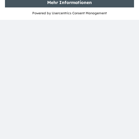
Media Relations
Helena Schauer
Email:
Helena.Schauer@ams-osram.com
Email:
press@ams-osram.com
ams-osram.com