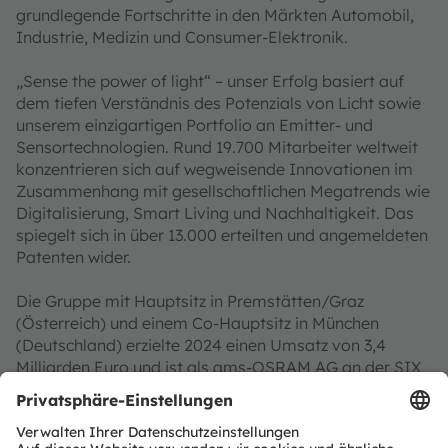
grundlegende Fortschritte in den Märkten Automobil,
Industrie, Medizin und Consumer-Elektronik.
„Sense the power of light“ – unser Erfolg basiert auf
dem tiefen Verständnis des Potenzials von Licht sowie
unserem einzigartigen Portfolio an Emitter- und
Sensortechnologien. Rund 19.700 Mitarbeiter weltweit
konzentrieren sich auf wegweisende Innovationen im
Zusammenhang mit gesellschaftlichen Megatrends wie
Digitalisierung, Smart Living und Nachhaltigkeit. Das
spiegelt sich in über 13.000 erteilten und angemeldeten
Patenten wider.
Die Gruppe mit Hauptsitz in Premstätten/Graz
(Österreich) und einem Co-Hauptsitz in München
(Deutschland) erzielte 2024 einen Umsatz von 3,4
Milliarden Euro und ist als ams-OSRAM AG an der SIX
Swiss Exchange notiert (ISIN: AT0000A3EPA4).
Mehr über uns erfahren Sie auf
https://ams-