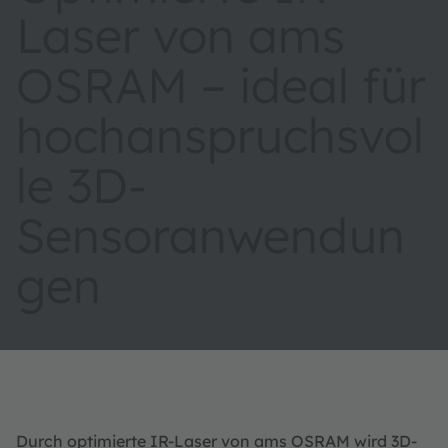
Laser von ams
OSRAM – ideal für
hochanspruchsvol
le 3D-
Sensoranwendun
gen
Durch optimierte IR-Laser von ams OSRAM wird 3D-