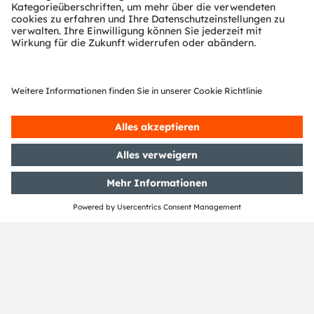
ams und OSRAM sind eingetragene Handelsmarken
der ams OSRAM Gruppe. Zusätzlich sind viele unserer
Produkte und Dienstleistungen angemeldete oder
eingetragene Handelsmarken der ams OSRAM
Gruppe. Alle übrigen hier genannten Namen von
Unternehmen oder Produkten können Handelsmarken
oder eingetragene Handelsmarken ihrer jeweiligen
Inhaber sein.
ams OSRAM auf Social Media folgen:
>LinkedIn
>YouTube