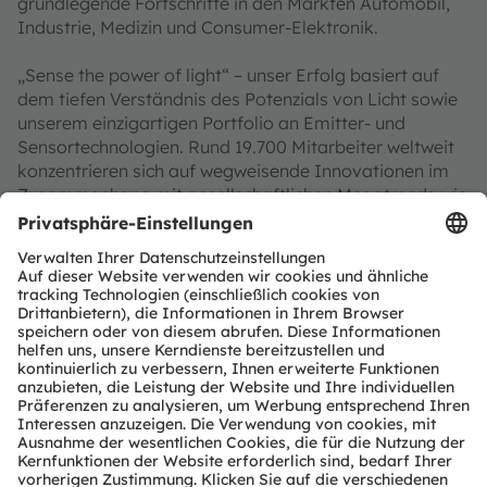
grundlegende Fortschritte in den Märkten Automobil,
Industrie, Medizin und Consumer-Elektronik.
„Sense the power of light“ – unser Erfolg basiert auf
dem tiefen Verständnis des Potenzials von Licht sowie
unserem einzigartigen Portfolio an Emitter- und
Sensortechnologien. Rund 19.700 Mitarbeiter weltweit
konzentrieren sich auf wegweisende Innovationen im
Zusammenhang mit gesellschaftlichen Megatrends wie
Digitalisierung, Smart Living und Nachhaltigkeit. Das
spiegelt sich in über 13.000 erteilten und angemeldeten
Patenten wider.
Die Gruppe mit Hauptsitz in Premstätten/Graz
(Österreich) und einem Co-Hauptsitz in München
(Deutschland) erzielte 2024 einen Umsatz von 3,4
Milliarden Euro und ist als ams-OSRAM AG an der SIX
Swiss Exchange notiert (ISIN: AT0000A3EPA4).
Mehr über uns erfahren Sie auf
https://ams-
osram.com