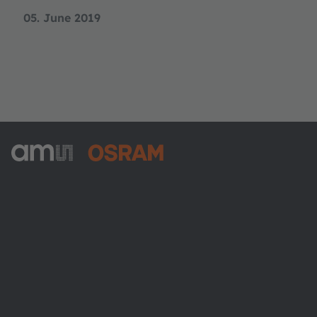
05. June 2019
ams-OSRAM AG
Tobelbader Straße 30
8141 Premstaetten
Austria
Phone:
+43 3136 500-0
Über ams OSRAM