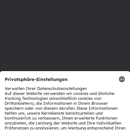
Newsroom
Investor Relations
Nachhaltigkeit
Standorte & Distribution
Karriere
Barrierefreiheit
Support
Produkt Selektor
Download Center
Tools
Kundenanfragen
Technischer Support
Partner Netzwerk
Whistleblowing