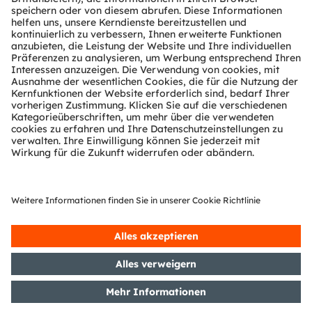
Technischer Support
Partner Netzwerk
Whistleblowing
© 2026 ams-OSRAM AG. All rights reserved.
Datenschutzerklärung
Nutzungsbedingungen
Terms of Trade
Impressum
Cookie Policy
AI Policy
粤ICP备10066670号