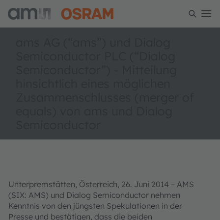
ams AG (“ams”) und Dialog
Semiconductor PLC (“Dialog
Semiconductor”) - Mitteilung
hinsichtlich eines möglichen
Zusammenschlusses (merger of
equals) von ams und Dialog
Semiconductor
Unterpremstätten, Österreich, 26. Juni 2014 – AMS
(SIX: AMS) und Dialog Semiconductor nehmen
Kenntnis von den jüngsten Spekulationen in der
Presse und bestätigen, dass die beiden