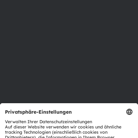
Phone:
+43 3136 500-0
Über ams OSRAM
Newsroom
Investor Relations
Nachhaltigkeit
Standorte & Distribution
Karriere
Barrierefreiheit
Support
Produkt Selektor
Download Center
Tools
Kundenanfragen