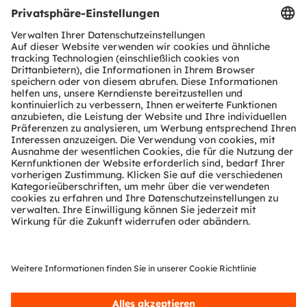
Produkt Selektor
Download Center
Tools
Kundenanfragen
Technischer Support
Partner Netzwerk
Whistleblowing
© 2026 ams-OSRAM AG. All rights reserved.
Datenschutzerklärung
Nutzungsbedingungen
Terms of Trade
Impressum
Cookie Policy
AI Policy
粤ICP备10066670号