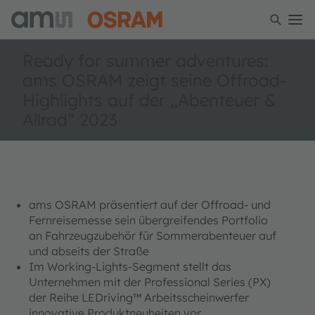
Ready for summer adventures:
ams OSRAM zeigt seine Offroad-
Highlights auf der „Abenteuer &
Allrad“ 2023
ams OSRAM präsentiert auf der Offroad- und
Fernreisemesse sein übergreifendes Portfolio
an Fahrzeugzubehör für Sommerabenteuer auf
und abseits der Straße
Im Working-Lights-Segment stellt das
Unternehmen mit der Professional Series (PX)
der Reihe LEDriving™ Arbeitsscheinwerfer
innovative Produktneuheiten vor