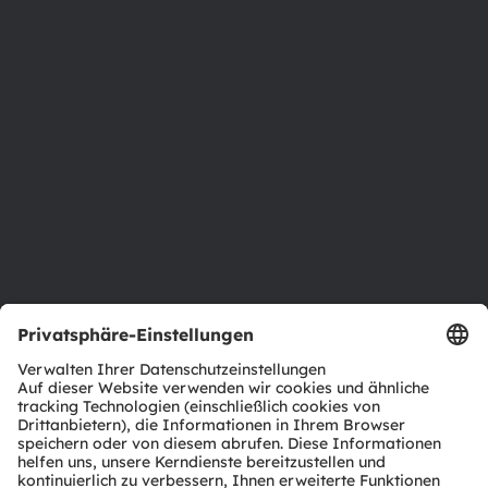
Über ams OSRAM
Newsroom
Investor Relations
Nachhaltigkeit
Standorte & Distribution
Karriere
Barrierefreiheit
Support
Produkt Selektor
Download Center
Tools
Kundenanfragen
Technischer Support
Partner Netzwerk