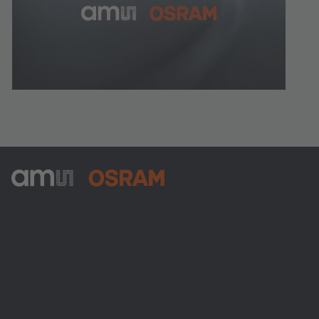
ams-OSRAM AG
Tobelbader Straße 30
8141 Premstaetten
Austria
Phone:
+43 3136 500-0