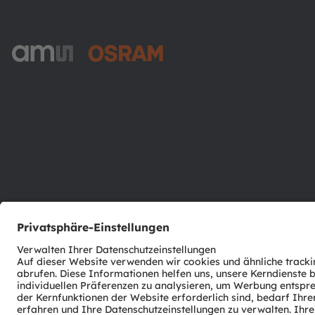
ams-OSRAM AG
Tobelbader Straße 30
8141 Premstaetten
Austria
Phone:
+43 3136 500-0
© 2026 ams-OSRAM AG. All rights reserved.