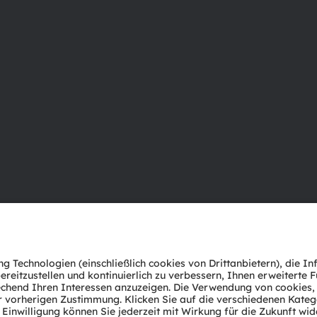
Über ams OSRAM
Support
Newsroom
Produkt Sele
Investor Relations
Download Ce
Nachhaltigkeit
Tools
Standorte & Distribution
Kundenanfr
Karriere
Technischer 
Barrierefreiheit
Partner Net
Whistleblowi
Datenschutzerklärung
Nutzungsbedingungen
Terms of 