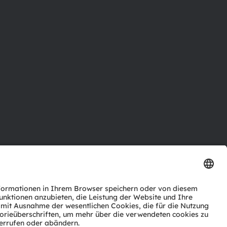
ktor
nter
agen
Support
zwerk
ng
Trade
Impressum