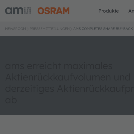
Produkte
A
NEWSROOM
PRESSEMITTEILUNGEN
AMS COMPLETES SHARE BUYBACK
ams erreicht maximales
Aktienrückkaufvolumen und 
derzeitiges Aktienrückkauf
ab