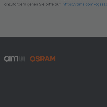
anzufordern gehen Sie bitte auf
https://ams.com/cgss13
ams-OSRAM AG
Tobelbader Straße 30
8141 Premstaetten
Austria
Phone:
+43 3136 500-0