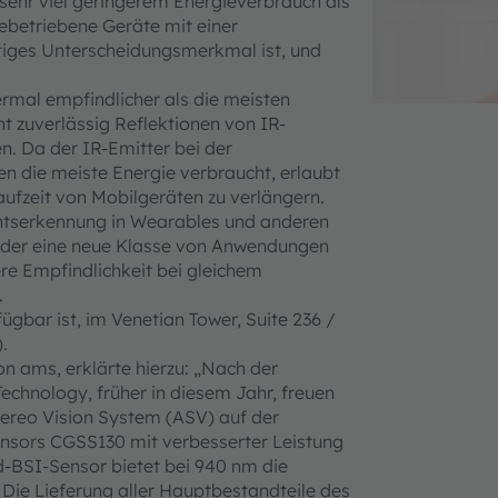
 sehr viel geringerem Energieverbrauch als
betriebene Geräte mit einer
htiges Unterscheidungsmerkmal ist, und
rmal empfindlicher als die meisten
 zuverlässig Reflektionen von IR-
n. Da der IR-Emitter bei der
 die meiste Energie verbraucht, erlaubt
aufzeit von Mobilgeräten zu verlängern.
chtserkennung in Wearables und anderen
 oder eine neue Klasse von Anwendungen
ere Empfindlichkeit bei gleichem
.
ügbar ist, im Venetian Tower, Suite 236 /
).
 ams, erklärte hierzu: „Nach der
chnology, früher in diesem Jahr, freuen
Stereo Vision System (ASV) auf der
nsors CGSS130 mit verbesserter Leistung
d-BSI-Sensor bietet bei 940 nm die
. Die Lieferung aller Hauptbestandteile des