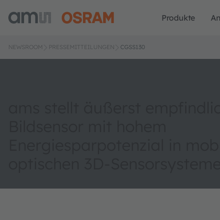
Produkte
A
NEWSROOM
PRESSEMITTEILUNGEN
CGSS130
ams stellt äußerst empfindli
Bildsensor mit hohem
Energiesparpotenzial in mob
optischen 3D-Sensorsysteme