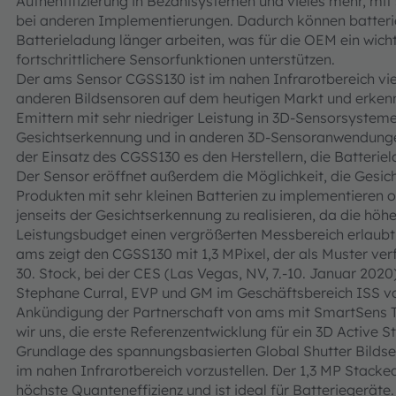
Authentifizierung in Bezahlsystemen und vieles mehr, mit
bei anderen Implementierungen. Dadurch können batterie
Batterieladung länger arbeiten, was für die OEM ein wic
fortschrittlichere Sensorfunktionen unterstützen.
Der ams Sensor CGSS130 ist im nahen Infrarotbereich vie
anderen Bildsensoren auf dem heutigen Markt und erkennt
Emittern mit sehr niedriger Leistung in 3D-Sensorsysteme
Gesichtserkennung und in anderen 3D-Sensoranwendungen
der Einsatz des CGSS130 es den Herstellern, die Batteriel
Der Sensor eröffnet außerdem die Möglichkeit, die Gesi
Produkten mit sehr kleinen Batterien zu implementieren
jenseits der Gesichtserkennung zu realisieren, da die höh
Leistungsbudget einen vergrößerten Messbereich erlaubt
ams zeigt den CGSS130 mit 1,3 MPixel, der als Muster verf
30. Stock, bei der CES (Las Vegas, NV, 7.-10. Januar 2020
Stephane Curral, EVP und GM im Geschäftsbereich ISS von
Ankündigung der Partnerschaft von ams mit SmartSens Te
wir uns, die erste Referenzentwicklung für ein 3D Active 
Grundlage des spannungsbasierten Global Shutter Bildse
im nahen Infrarotbereich vorzustellen. Der 1,3 MP Stacke
höchste Quanteneffizienz und ist ideal für Batteriegeräte