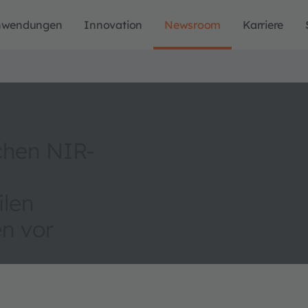
nwendungen
Innovation
Newsroom
Karriere
chen NIR-
ilen
n vor