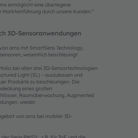
ms ermöglicht eine überlegene
re Markteinführung durch unsere Kunden.“
urch 3D-Sensoranwendungen
t von ams mit SmartSens Technology,
ensoren, wesentlich beschleunigt
folio bei allen drei 3D-Sensortechnologien
ructured Light (SL) – auszubauen und
euer Produkte zu beschleunigen. Die
Abdeckung eines großen
Schlösser, Raumüberwachung, Augmented
ndungen, wieder.
gebot von ams bei mobiler 3D-
 der Serie PMSIL, z.B. für ToF, und die