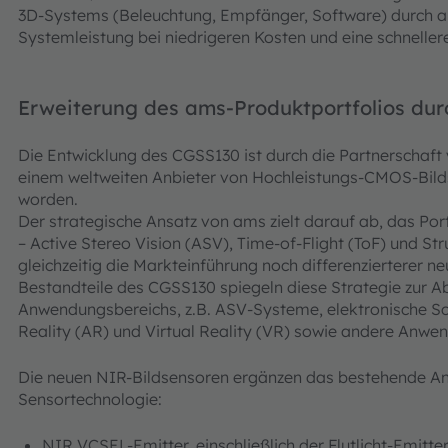
3D-Systems (Beleuchtung, Empfänger, Software) durch a
Systemleistung bei niedrigeren Kosten und eine schnelle
Erweiterung des ams-Produktportfolios d
Die Entwicklung des CGSS130 ist durch die Partnerschaf
einem weltweiten Anbieter von Hochleistungs-CMOS-Bilds
worden.
Der strategische Ansatz von ams zielt darauf ab, das Port
– Active Stereo Vision (ASV), Time-of-Flight (ToF) und St
gleichzeitig die Markteinführung noch differenzierterer n
Bestandteile des CGSS130 spiegeln diese Strategie zur 
Anwendungsbereichs, z.B. ASV-Systeme, elektronische 
Reality (AR) und Virtual Reality (VR) sowie andere Anwe
Die neuen NIR-Bildsensoren ergänzen das bestehende An
Sensortechnologie:
NIR VCSEL-Emitter, einschließlich der Flutlicht-Emitter