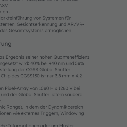
 ASV
htern
Markteinführung von Systemen für
ystemen, Gesichtserkennung und AR/VR-
 des Gesamtsystems ermöglichen
stung
as Ergebnis seiner hohen Quanteneffizienz
ingesetzt wird: 40% bei 940 nm und 58%
stellung der CGSS Global Shutter
r Chip des CGSS130 ist nur 3,8 mm x 4,2
n Pixel-Array von 1080 H x 1280 V bei
 und der Global Shutter liefern saubere
e.
ic Range), in dem der Dynamikbereich
tionen wie externes Triggern, Windowing
ische Informationen oder um Muster