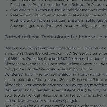
Punktraster-Projektoren der Serie Belago für SL oder
Software zur Erkennung und Identifizierung von Gesic
Referenzentwicklungen, die den OEM eine schnellere 
Hochleistungs-Tiefenmaps zum Einsatz in Zahlungss
Anwendungen zu äußerst wettbewerbsfähigen Kosten
Fortschrittliche Technologie für höhere Lei
Der geringe Energieverbrauch des Sensors CGSS130 ist d
im nahen Infrarotbereich, wie er in 3D-Sensorsystemen e
bei 850 nm. Dank des Stacked-BSI-Prozesses bei der Her
Bildsensoren, haben sie einen sehr kleinen Footprint – de
mm groß – und die GS-Pixelgröße beträgt 2,7 μm.
Der Sensor liefert monochrome Bilder mit einem effektive
einer maximalen Bildrate von 120 Hz. Diese hohe Bildrate
Bilder ohne Verwackeln oder andere Bewegungsartefakt
Der Sensor hat außerdem einen HDR-Modus (High Dynam
über 100 dB beträgt. Hinzu kommen fortschrittliche Funk
und horizontales oder vertikales Spiegeln.
Der CGSS130 ist als Muster verfügbar. Für weitere techn