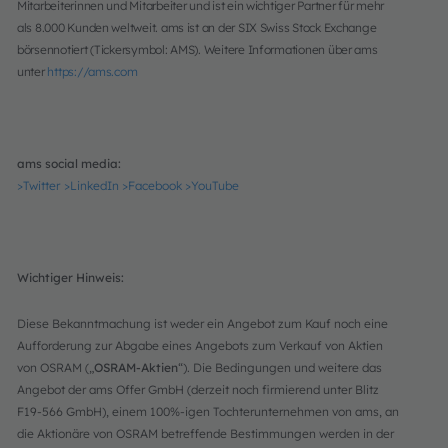
Mitarbeiterinnen und Mitarbeiter und ist ein wichtiger Partner für mehr
als 8.000 Kunden weltweit. ams ist an der SIX Swiss Stock Exchange
börsennotiert (Tickersymbol: AMS). Weitere Informationen über ams
unter
https://ams.com
ams social media:
>Twitter
>LinkedIn
>Facebook
>YouTube
Wichtiger Hinweis:
Diese Bekanntmachung ist weder ein Angebot zum Kauf noch eine
Aufforderung zur Abgabe eines Angebots zum Verkauf von Aktien
von OSRAM („
OSRAM-Aktien
“). Die Bedingungen und weitere das
Angebot der ams Offer GmbH (derzeit noch firmierend unter Blitz
F19-566 GmbH), einem 100%-igen Tochterunternehmen von ams, an
die Aktionäre von OSRAM betreffende Bestimmungen werden in der