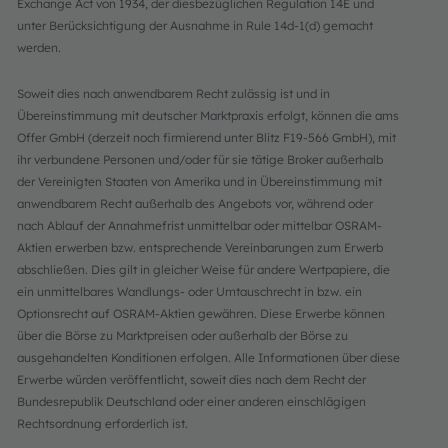
Exchange Act von 1934, der diesbezüglichen Regulation 14E und
unter Berücksichtigung der Ausnahme in Rule 14d-1(d) gemacht
werden.
Soweit dies nach anwendbarem Recht zulässig ist und in
Übereinstimmung mit deutscher Marktpraxis erfolgt, können die ams
Offer GmbH (derzeit noch firmierend unter Blitz F19-566 GmbH), mit
ihr verbundene Personen und/oder für sie tätige Broker außerhalb
der Vereinigten Staaten von Amerika und in Übereinstimmung mit
anwendbarem Recht außerhalb des Angebots vor, während oder
nach Ablauf der Annahmefrist unmittelbar oder mittelbar OSRAM-
Aktien erwerben bzw. entsprechende Vereinbarungen zum Erwerb
abschließen. Dies gilt in gleicher Weise für andere Wertpapiere, die
ein unmittelbares Wandlungs- oder Umtauschrecht in bzw. ein
Optionsrecht auf OSRAM-Aktien gewähren. Diese Erwerbe können
über die Börse zu Marktpreisen oder außerhalb der Börse zu
ausgehandelten Konditionen erfolgen. Alle Informationen über diese
Erwerbe würden veröffentlicht, soweit dies nach dem Recht der
Bundesrepublik Deutschland oder einer anderen einschlägigen
Rechtsordnung erforderlich ist.