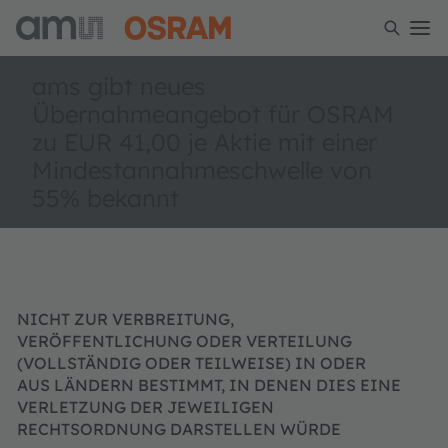
ams gibt neues
Übernahmeangebot für OSRAM
zu EUR 41,00 je Aktie mit einer
Mindestannahmeschwelle von
55% bekannt
NICHT ZUR VERBREITUNG,
VERÖFFENTLICHUNG ODER VERTEILUNG
(VOLLSTÄNDIG ODER TEILWEISE) IN ODER
AUS LÄNDERN BESTIMMT, IN DENEN DIES EINE
VERLETZUNG DER JEWEILIGEN
RECHTSORDNUNG DARSTELLEN WÜRDE