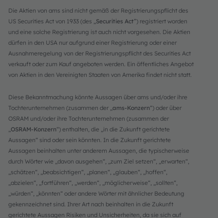
Die Aktien von ams sind nicht gemäß der Registrierungspflicht des
US Securities Act von 1933 (des „
Securities Act
”) registriert worden
und eine solche Registrierung ist auch nicht vorgesehen. Die Aktien
dürfen in den USA nur aufgrund einer Registrierung oder einer
Ausnahmeregelung von der Registrierungspflicht des Securities Act
verkauft oder zum Kauf angeboten werden. Ein öffentliches Angebot
von Aktien in den Vereinigten Staaten von Amerika findet nicht statt.
Diese Bekanntmachung könnte Aussagen über ams und/oder ihre
Tochterunternehmen (zusammen der „
ams-Konzern
“) oder über
OSRAM und/oder ihre Tochterunternehmen (zusammen der
„
OSRAM-Konzern
“) enthalten, die „in die Zukunft gerichtete
Aussagen“ sind oder sein könnten. In die Zukunft gerichtete
Aussagen beinhalten unter anderem Aussagen, die typischerweise
durch Wörter wie „davon ausgehen“, „zum Ziel setzen“, „erwarten“,
„schätzen“, „beabsichtigen“, „planen“, „glauben“, „hoffen“,
„abzielen“, „fortführen“, „werden“, „möglicherweise“, „sollten“,
„würden“, „könnten“ oder andere Wörter mit ähnlicher Bedeutung
gekennzeichnet sind. Ihrer Art nach beinhalten in die Zukunft
gerichtete Aussagen Risiken und Unsicherheiten, da sie sich auf