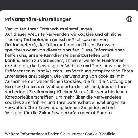
Support
Produkt Selektor
Download Center
Tools
Kundenanfragen
Technischer Support
Partner Netzwerk
Whistleblowing
© 2026 ams-OSRAM AG. All rights reserved.
Datenschutzerklärung
Nutzungsbedingungen
Terms of Trade
Impressum
Cookie Policy
AI Policy