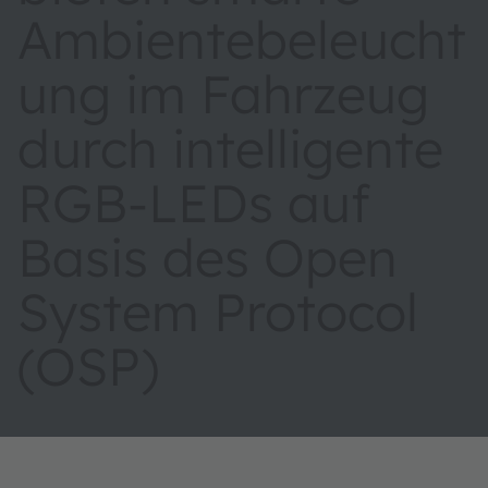
Ambientebeleucht
ung im Fahrzeug
durch intelligente
RGB-LEDs auf
Basis des Open
System Protocol
(OSP)