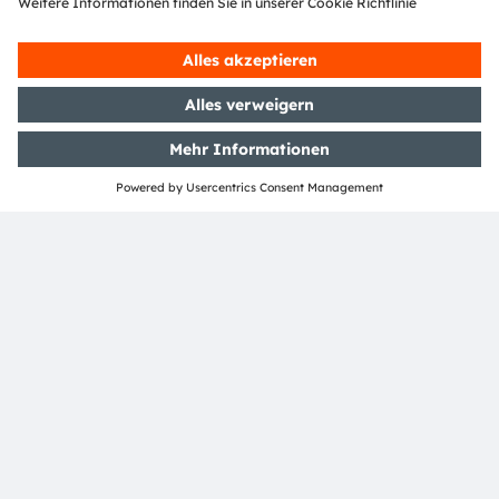
Innovationen in den Bereichen Sensorik, Beleuchtung
und Visualisierung für sichereres Fahren, effektivere
medizinische Diagnosen und mehr Komfort im
Kommunikationsalltag. Unsere Arbeit lässt
Technologien für bahnbrechende Anwendungen
Wirklichkeit werden, was sich in über 15.000 erteilten
und angemeldeten Patenten widerspiegelt. Mit
Hauptsitz in Premstätten/Graz (Österreich) und einem
Co-Hauptsitz in München (Deutschland) erzielte die
ams OSRAM Gruppe im Jahr 2023 einen Umsatz von
EUR 3,6 Mrd. und ist als ams-OSRAM AG an der SIX
Swiss Exchange notiert (ISIN: AT0000A18XM4).
Mehr über uns erfahren Sie auf
https://ams-
osram.com
ams ist eine eingetragene Handelsmarke der ams-
OSRAM AG. Zusätzlich sind viele unserer Produkte und
Dienstleistungen angemeldete oder eingetragene
Handelsmarken der ams OSRAM Gruppe. Alle übrigen