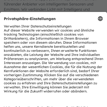
führender Anbieter von intelligenten Sensoren und
Emittern. Wir verbinden Licht mit Intelligenz und
Innovation mit Leidenschaft und bereichern so das
Leben der Menschen.
Mit einer gemeinsam mehr als 110 Jahren
zurückreichenden Geschichte definiert sich unser
Unternehmen im Kern durch Vorstellungskraft, tiefes
technisches Know-how sowie die Fähigkeit, Sensor- und
Lichttechnologien im globalen industriellen Maßstab zu
fertigen. Wir entwickeln begeisternde Innovationen, die
es unseren Kunden in den Märkten Automobil,
Industrie, Gesundheit und Consumer ermöglichen, ihren
Wettbewerbsvorsprung zu behaupten. Zugleich treiben
wir damit Innovationen voran, die unsere
Lebensqualität hinsichtlich Gesundheit, Sicherheit und
Komfort nachhaltig erhöhen und dabei die
Auswirkungen auf die Umwelt reduzieren.
Unsere rund 20.000 Mitarbeiter weltweit sorgen mit