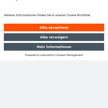
Media Relations
Nina Olumi
Email:
nina.olumi@ams-osram.com
Email:
press@ams-osram.com
ams-osram.com
Dieser Text wurde mit der Unterstützung von KI erstellt.
Kontaktieren Sie uns
um Samples anzufragen und
technische Fragen zu unseren Produkten zu stellen.