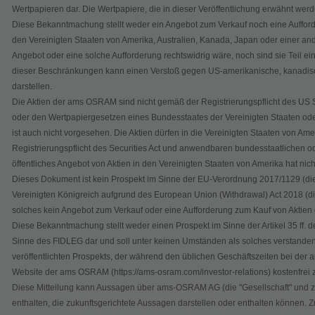
Wertpapieren dar. Die Wertpapiere, die in dieser Veröffentlichung erwähnt werd
Diese Bekanntmachung stellt weder ein Angebot zum Verkauf noch eine Auffor
den Vereinigten Staaten von Amerika, Australien, Kanada, Japan oder einer ande
Angebot oder eine solche Aufforderung rechtswidrig wäre, noch sind sie Teil e
dieser Beschränkungen kann einen Verstoß gegen US-amerikanische, kanadisch
darstellen.
Die Aktien der ams OSRAM sind nicht gemäß der Registrierungspflicht des US Se
oder den Wertpapiergesetzen eines Bundesstaates der Vereinigten Staaten oder
ist auch nicht vorgesehen. Die Aktien dürfen in die Vereinigten Staaten von A
Registrierungspflicht des Securities Act und anwendbaren bundesstaatlichen 
öffentliches Angebot von Aktien in den Vereinigten Staaten von Amerika hat nich
Dieses Dokument ist kein Prospekt im Sinne der EU-Verordnung 2017/1129 (die
Vereinigten Königreich aufgrund des European Union (Withdrawal) Act 2018 (die 
solches kein Angebot zum Verkauf oder eine Aufforderung zum Kauf von Aktie
Diese Bekanntmachung stellt weder einen Prospekt im Sinne der Artikel 35 ff. 
Sinne des FIDLEG dar und soll unter keinen Umständen als solches verstanden 
veröffentlichten Prospekts, der während den üblichen Geschäftszeiten bei d
Website der ams OSRAM (https://ams-osram.com/investor-relations) kostenfrei z
Diese Mitteilung kann Aussagen über ams-OSRAM AG (die "Gesellschaft" und z
enthalten, die zukunftsgerichtete Aussagen darstellen oder enthalten können. Z