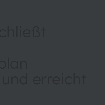
hließt
plan
 und erreicht