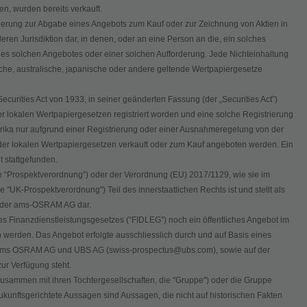
en, wurden bereits verkauft.
derung zur Abgabe eines Angebots zum Kauf oder zur Zeichnung von Aktien in
ren Jurisdiktion dar, in denen, oder an eine Person an die, ein solches
ines solchen Angebotes oder einer solchen Aufforderung. Jede Nichteinhaltung
e, australische, japanische oder andere geltende Wertpapiergesetze
curities Act von 1933, in seiner geänderten Fassung (der „Securities Act”)
 lokalen Wertpapiergesetzen registriert worden und eine solche Registrierung
merika nur aufgrund einer Registrierung oder einer Ausnahmeregelung von der
oder lokalen Wertpapiergesetzen verkauft oder zum Kauf angeboten werden. Ein
t stattgefunden.
 “Prospektverordnung”) oder der Verordnung (EU) 2017/1129, wie sie im
"UK-Prospektverordnung") Teil des innerstaatlichen Rechts ist und stellt als
n der ams-OSRAM AG dar.
des Finanzdienstleistungsgesetzes (“FIDLEG”) noch ein öffentliches Angebot im
werden. Das Angebot erfolgte ausschliesslich durch und auf Basis eines
er ams OSRAM AG und UBS AG (swiss-prospectus@ubs.com), sowie auf der
ur Verfügung steht.
usammen mit ihren Tochtergesellschaften, die "Gruppe") oder die Gruppe
ukunftsgerichtete Aussagen sind Aussagen, die nicht auf historischen Fakten