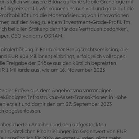
stellen wir unsere Bilanz auf eine stabile Grundlage mit
ligkeitsprofil. Wir können uns nun voll und ganz auf die
rofitabilität und die Monetarisierung von Innovationen
nehmen auf den Weg zu einem Investment-Grade-Profil. Im
bei allen Stakeholdern für das Vertrauen bedanken,
mper, CEO von ams OSRAM.
italerhöhung in Form einer Bezugsrechtsemission, die
nd EUR 808 Millionen) einbringt, erfolgreich vollzogen
ie Freigabe der Erlöse aus den kürzlich bepreisten
R 1 Milliarde aus, wie am 16. November 2023
abe der Erlöse aus dem Angebot von vorrangigen
ekündigten Infrastruktur-Asset-Transaktionen in Höhe
en erzielt und damit den am 27. September 2023
ch abgeschlossen.
nbesicherten Anleihen und den aufgestockten
ten zusätzlichen Finanzierungen im Gegenwert von EUR
e ursprünglich für 2024 erwartet wurden, nicht mehr