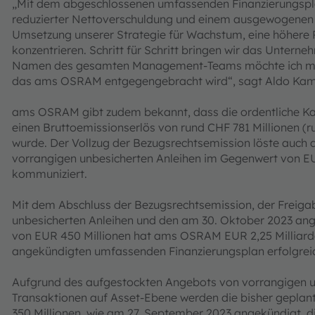
„Mit dem abgeschlossenen umfassenden Finanzierungsplan 
reduzierter Nettoverschuldung und einem ausgewogenen Fäl
Umsetzung unserer Strategie für Wachstum, eine höhere P
konzentrieren. Schritt für Schritt bringen wir das Unter
Namen des gesamten Management-Teams möchte ich mich 
das ams OSRAM entgegengebracht wird“, sagt Aldo Ka
ams OSRAM gibt zudem bekannt, dass die ordentliche Kap
einen Bruttoemissionserlös von rund CHF 781 Millionen (ru
wurde. Der Vollzug der Bezugsrechtsemission löste auch d
vorrangigen unbesicherten Anleihen im Gegenwert von EU
kommuniziert.
Mit dem Abschluss der Bezugsrechtsemission, der Freig
unbesicherten Anleihen und den am 30. Oktober 2023 ang
von EUR 450 Millionen hat ams OSRAM EUR 2,25 Milliard
angekündigten umfassenden Finanzierungsplan erfolgrei
Aufgrund des aufgestockten Angebots von vorrangigen u
Transaktionen auf Asset-Ebene werden die bisher geplan
350 Millionen, wie am 27. September 2023 angekündigt, di