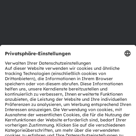
Standorte & Distribution
Karriere
Barrierefreiheit
Support
Produkt Selektor
Download Center
Tools
Kundenanfragen
Technischer Support
Partner Netzwerk
Whistleblowing