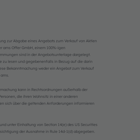
ung zur Abgabe eines Angebots zum Verkauf von Aktien
der ams Offer GmbH, einem 100%-igen
immungen sind in der Angebotsunterlage dargelegt.
 zu lesen und gegebenenfalls in Bezug auf die darin
diese Bekanntmachung weder ein Angebot zum Verkauf
 ams.
anntmachung kann in Rechtsordnungen außerhalb der
ersonen, die ihren Wohnsitz in einer anderen
en sich über die geltenden Anforderungen informieren
nd unter Einhaltung von Section 14(e) des US Securities
ksichtigung der Ausnahme in Rule 14d-1(d) abgegeben.