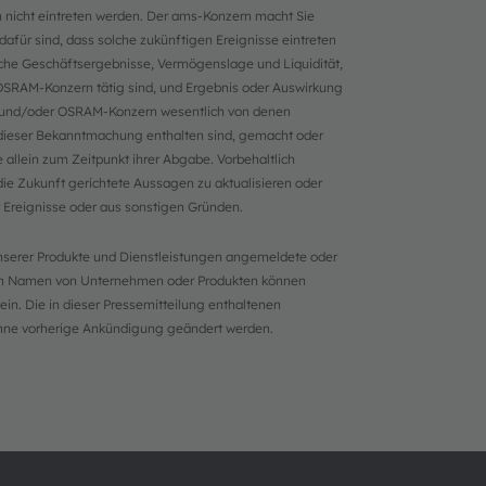
 nicht eintreten werden. Der ams-Konzern macht Sie
afür sind, dass solche zukünftigen Ereignisse eintreten
iche Geschäftsergebnisse, Vermögenslage und Liquidität,
 OSRAM-Konzern tätig sind, und Ergebnis oder Auswirkung
und/oder OSRAM-Konzern wesentlich von denen
n dieser Bekanntmachung enthalten sind, gemacht oder
allein zum Zeitpunkt ihrer Abgabe. Vorbehaltlich
die Zukunft gerichtete Aussagen zu aktualisieren oder
er Ereignisse oder aus sonstigen Gründen.
unserer Produkte und Dienstleistungen angemeldete oder
en Namen von Unternehmen oder Produkten können
n. Die in dieser Pressemitteilung enthaltenen
ohne vorherige Ankündigung geändert werden.