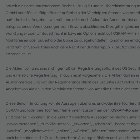
Soweit dies nach anwendbarem Recht zulässig ist und in Übereinstimmung mit
GmbH oder für sie tätige Broker außerhalb der Vereinigten Staaten von Am
außerhalb des Angebots vor, während oder nach Ablauf der Annahmefrist un
entsprechende Vereinbarungen zum Erwerb abschließen. Dies gilt in gleicher 
Wandlungs- oder Umtauschrecht in bzw. ein Optionsrecht auf OSRAM-Aktien 
Marktpreisen oder außerhalb der Börse zu ausgehandelten Konditionen erfol
veröffentlicht, soweit dies nach dem Recht der Bundesrepublik Deutschland 
erforderlich ist.
Die Aktien von ams sind nicht gemäß der Registrierungspflicht des US Securit
und eine solche Registrierung ist auch nicht vorgesehen. Die Aktien dürfen i
Ausnahmeregelung von der Registrierungspflicht des Securities Act verkauft
Angebot von Aktien in den Vereinigten Staaten von Amerika findet nicht statt.
Diese Bekanntmachung könnte Aussagen über ams und/oder ihre Tochterun
OSRAM und/oder ihre Tochterunternehmen (zusammen der „
OSRAM-Konzer
sind oder sein könnten. In die Zukunft gerichtete Aussagen beinhalten unte
„davon ausgehen“, „zum Ziel setzen“, „erwarten“, „schätzen“, „beabsichtigen“,
„werden“, „möglicherweise“, „sollten“, „würden“, „könnten“ oder andere Wört
nach beinhalten in die Zukunft gerichtete Aussagen Risiken und Unsicherheite