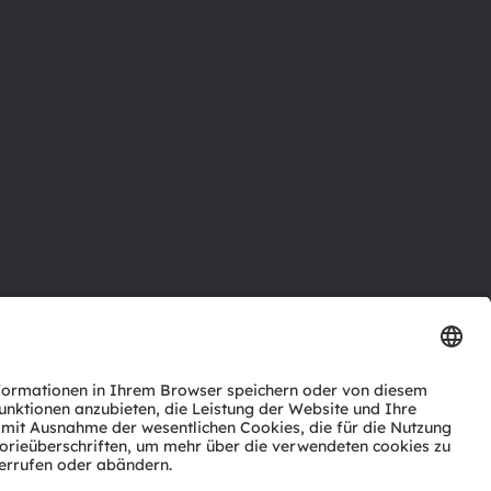
ktor
nter
agen
Support
zwerk
ng
Trade
Impressum