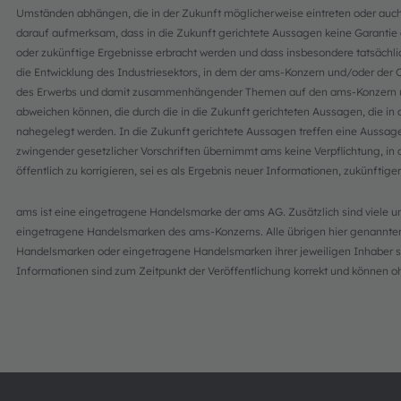
Umständen abhängen, die in der Zukunft möglicherweise eintreten oder auch
darauf aufmerksam, dass in die Zukunft gerichtete Aussagen keine Garantie d
oder zukünftige Ergebnisse erbracht werden und dass insbesondere tatsächl
die Entwicklung des Industriesektors, in dem der ams-Konzern und/oder der
des Erwerbs und damit zusammenhängender Themen auf den ams-Konzern 
abweichen können, die durch die in die Zukunft gerichteten Aussagen, die i
nahegelegt werden. In die Zukunft gerichtete Aussagen treffen eine Aussage 
zwingender gesetzlicher Vorschriften übernimmt ams keine Verpflichtung, in 
öffentlich zu korrigieren, sei es als Ergebnis neuer Informationen, zukünftig
ams ist eine eingetragene Handelsmarke der ams AG. Zusätzlich sind viele 
eingetragene Handelsmarken des ams-Konzerns. Alle übrigen hier genannt
Handelsmarken oder eingetragene Handelsmarken ihrer jeweiligen Inhaber sei
Informationen sind zum Zeitpunkt der Veröffentlichung korrekt und können 