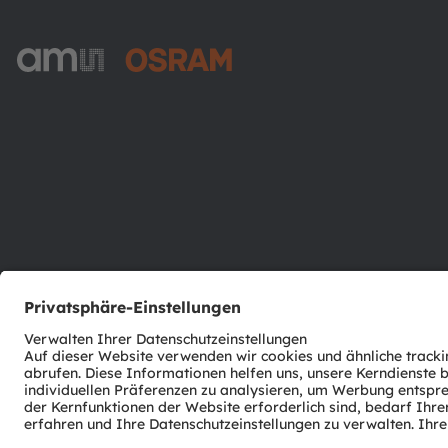
ams-OSRAM AG
Tobelbader Straße 30
8141 Premstaetten
Austria
Phone:
+43 3136 500-0
© 2026 ams-OSRAM AG. All rights reserved.