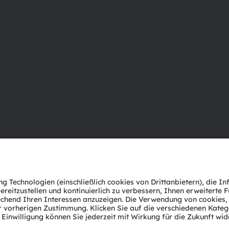
Über ams OSRAM
Support
Newsroom
Produkt Sele
Investor Relations
Download Ce
Nachhaltigkeit
Tools
Standorte & Distribution
Kundenanfr
Karriere
Technischer 
Barrierefreiheit
Partner Net
Whistleblowi
Datenschutzerklärung
Nutzungsbedingungen
Terms of 
Cookie Policy
AI Policy