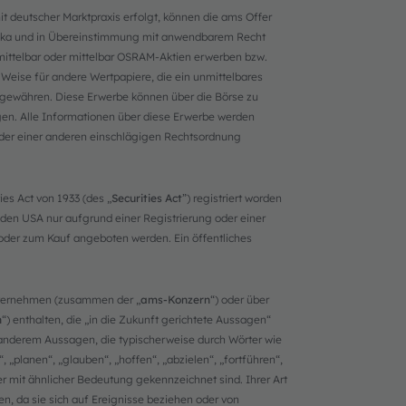
 deutscher Marktpraxis erfolgt, können die ams Offer
erika und in Übereinstimmung mit anwendbarem Recht
mittelbar oder mittelbar OSRAM-Aktien erwerben bzw.
Weise für andere Wertpapiere, die ein unmittelbares
gewähren. Diese Erwerbe können über die Börse zu
gen. Alle Informationen über diese Erwerbe werden
oder einer anderen einschlägigen Rechtsordnung
ies Act von 1933 (des „
Securities Act
”) registriert worden
n den USA nur aufgrund einer Registrierung oder einer
 oder zum Kauf angeboten werden. Ein öffentliches
ternehmen (zusammen der „
ams-Konzern
“) oder über
n
“) enthalten, die „in die Zukunft gerichtete Aussagen“
r anderem Aussagen, die typischerweise durch Wörter wie
 „planen“, „glauben“, „hoffen“, „abzielen“, „fortführen“,
er mit ähnlicher Bedeutung gekennzeichnet sind. Ihrer Art
n, da sie sich auf Ereignisse beziehen oder von