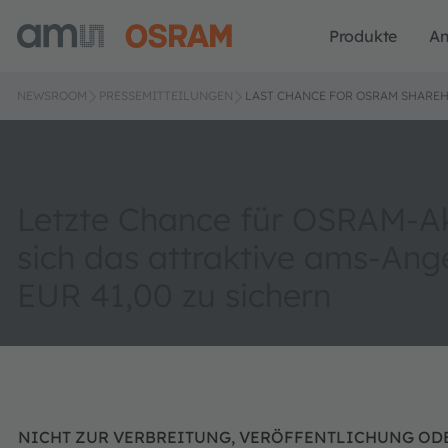
Produkte
A
NEWSROOM
PRESSEMITTEILUNGEN
LAST CHANCE FOR OSRAM SHARE
Letzte Chance für OSRAM-Ak
sich das attraktive ams-Ang
EUR 41,00 zu sichern
NICHT ZUR VERBREITUNG, VERÖFFENTLICHUNG OD