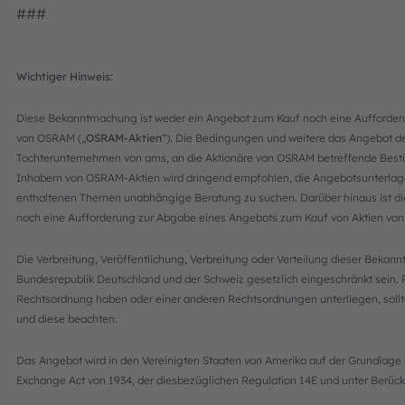
###
Wichtiger Hinweis:
Diese Bekanntmachung ist weder ein Angebot zum Kauf noch eine Aufforder
von OSRAM („
OSRAM-Aktien
“). Die Bedingungen und weitere das Angebot 
Tochterunternehmen von ams, an die Aktionäre von OSRAM betreffende Best
Inhabern von OSRAM-Aktien wird dringend empfohlen, die Angebotsunterlage
enthaltenen Themen unabhängige Beratung zu suchen. Darüber hinaus ist 
noch eine Aufforderung zur Abgabe eines Angebots zum Kauf von Aktien von
Die Verbreitung, Veröffentlichung, Verbreitung oder Verteilung dieser Bek
Bundesrepublik Deutschland und der Schweiz gesetzlich eingeschränkt sein. P
Rechtsordnung haben oder einer anderen Rechtsordnungen unterliegen, sollt
und diese beachten.
Das Angebot wird in den Vereinigten Staaten von Amerika auf der Grundlage u
Exchange Act von 1934, der diesbezüglichen Regulation 14E und unter Berüc